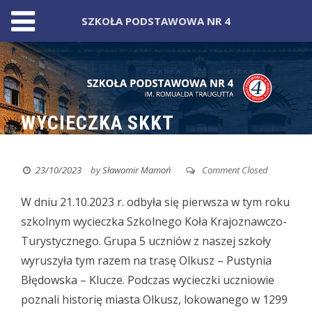
SZKOŁA PODSTAWOWA NR 4
Skip
to
content
WYCIECZKA SKKT
23/10/2023
by
Sławomir Mamoń
Comment Closed
W dniu 21.10.2023 r. odbyła się pierwsza w tym roku
szkolnym wycieczka Szkolnego Koła Krajoznawczo-
Turystycznego.
Grupa 5 uczniów z naszej szkoły
wyruszyła tym razem na trasę Olkusz – Pustynia
Błędowska – Klucze. Podczas wycieczki uczniowie
poznali historię miasta Olkusz, lokowanego w 1299