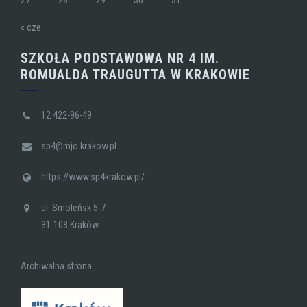
27
28
29
30
31
« cze
SZKOŁA PODSTAWOWA NR 4 IM.
ROMUALDA TRAUGUTTA W KRAKOWIE
12 422-96-49
sp4@mjo.krakow.pl
https://www.sp4krakow.pl/
ul. Smoleńsk 5-7
31-108 Kraków
Archiwalna strona