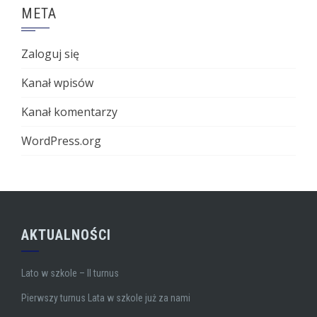
META
Zaloguj się
Kanał wpisów
Kanał komentarzy
WordPress.org
AKTUALNOŚCI
Lato w szkole – II turnus
Pierwszy turnus Lata w szkole już za nami