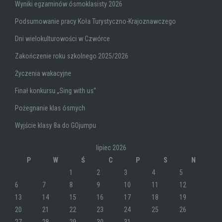
Wyniki egzaminów ósmoklasisty 2026
Podsumowanie pracy Koła Turystyczno-Krajoznawczego
Dni wielokulturowości w Czwórce
Zakończenie roku szkolnego 2025/2026
Życzenia wakacyjne
Finał konkursu „Sing with us”
Pożegnanie klas ósmych
Wyjście klasy 8a do GOjumpu
lipiec 2026
P
W
Ś
C
P
S
N
1
2
3
4
5
6
7
8
9
10
11
12
13
14
15
16
17
18
19
20
21
22
23
24
25
26