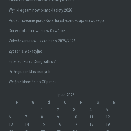
Pierwszy turnus Lata w szkole już za nami
Wyniki egzaminów ósmoklasisty 2026
Podsumowanie pracy Koła Turystyczno-Krajoznawczego
Dni wielokulturowości w Czwórce
Zakończenie roku szkolnego 2025/2026
Życzenia wakacyjne
Finał konkursu „Sing with us”
Pożegnanie klas ósmych
Wyjście klasy 8a do GOjumpu
lipiec 2026
P
W
Ś
C
P
S
N
1
2
3
4
5
6
7
8
9
10
11
12
13
14
15
16
17
18
19