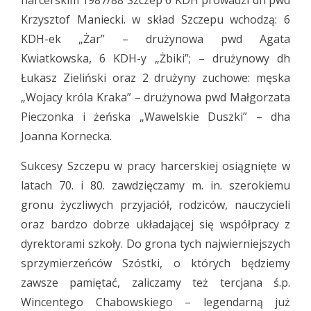
harcerskim 1987/88 Szczep 6 KDH prowadzi dh pwd
Krzysztof Maniecki. w skład Szczepu wchodzą: 6
KDH-ek „Żar” – drużynowa pwd Agata
Kwiatkowska, 6 KDH-y „Żbiki”; – drużynowy dh
Łukasz Zieliński oraz 2 drużyny zuchowe: męska
„Wojacy króla Kraka” – drużynowa pwd Małgorzata
Pieczonka i żeńska „Wawelskie Duszki” – dha
Joanna Kornecka.
Sukcesy Szczepu w pracy harcerskiej osiągnięte w
latach 70. i 80. zawdzięczamy m. in. szerokiemu
gronu życzliwych przyjaciół, rodziców, nauczycieli
oraz bardzo dobrze układającej się współpracy z
dyrektorami szkoły. Do grona tych najwierniejszych
sprzymierzeńców Szóstki, o których będziemy
zawsze pamiętać, zaliczamy też tercjana ś.p.
Wincentego Chabowskiego – legendarną już