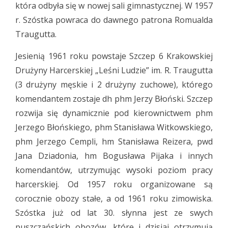
która odbyła się w nowej sali gimnastycznej. W 1957
r. Szóstka powraca do dawnego patrona Romualda
Traugutta.
Jesienią 1961 roku powstaje Szczep 6 Krakowskiej
Drużyny Harcerskiej „Leśni Ludzie” im. R. Traugutta
(3 drużyny męskie i 2 drużyny zuchowe), którego
komendantem zostaje dh phm Jerzy Błoński. Szczep
rozwija się dynamicznie pod kierownictwem phm
Jerzego Błońskiego, phm Stanisława Witkowskiego,
phm Jerzego Cempli, hm Stanisława Reizera, pwd
Jana Dziadonia, hm Bogusława Pijaka i innych
komendantów, utrzymując wysoki poziom pracy
harcerskiej. Od 1957 roku organizowane są
corocznie obozy stałe, a od 1961 roku zimowiska.
Szóstka już od lat 30. słynna jest ze swych
puszczańskich obozów, które i dzisiaj otrzymują