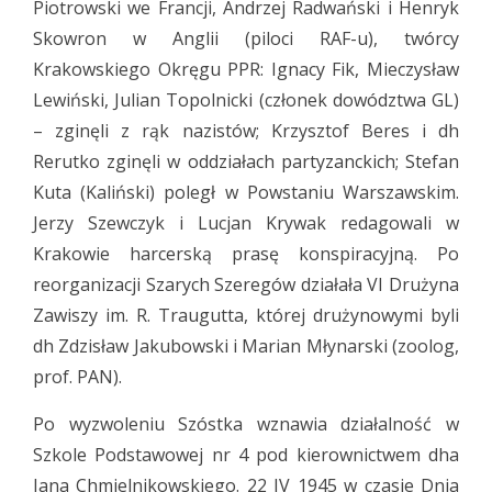
Piotrowski we Francji, Andrzej Radwański i Henryk
Skowron w Anglii (piloci RAF-u), twórcy
Krakowskiego Okręgu PPR: Ignacy Fik, Mieczysław
Lewiński, Julian Topolnicki (członek dowództwa GL)
– zginęli z rąk nazistów; Krzysztof Beres i dh
Rerutko zginęli w oddziałach partyzanckich; Stefan
Kuta (Kaliński) poległ w Powstaniu Warszawskim.
Jerzy Szewczyk i Lucjan Krywak redagowali w
Krakowie harcerską prasę konspiracyjną. Po
reorganizacji Szarych Szeregów działała VI Drużyna
Zawiszy im. R. Traugutta, której drużynowymi byli
dh Zdzisław Jakubowski i Marian Młynarski (zoolog,
prof. PAN).
Po wyzwoleniu Szóstka wznawia działalność w
Szkole Podstawowej nr 4 pod kierownictwem dha
Jana Chmielnikowskiego. 22 IV 1945 w czasie Dnia