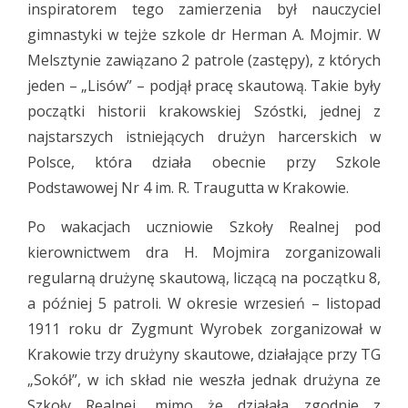
inspiratorem tego zamierzenia był nauczyciel
gimnastyki w tejże szkole dr Herman A. Mojmir. W
Melsztynie zawiązano 2 patrole (zastępy), z których
jeden – „Lisów” – podjął pracę skautową. Takie były
początki historii krakowskiej Szóstki, jednej z
najstarszych istniejących drużyn harcerskich w
Polsce, która działa obecnie przy Szkole
Podstawowej Nr 4 im. R. Traugutta w Krakowie.
Po wakacjach uczniowie Szkoły Realnej pod
kierownictwem dra H. Mojmira zorganizowali
regularną drużynę skautową, liczącą na początku 8,
a później 5 patroli. W okresie wrzesień – listopad
1911 roku dr Zygmunt Wyrobek zorganizował w
Krakowie trzy drużyny skautowe, działające przy TG
„Sokół”, w ich skład nie weszła jednak drużyna ze
Szkoły Realnej, mimo że działała zgodnie z