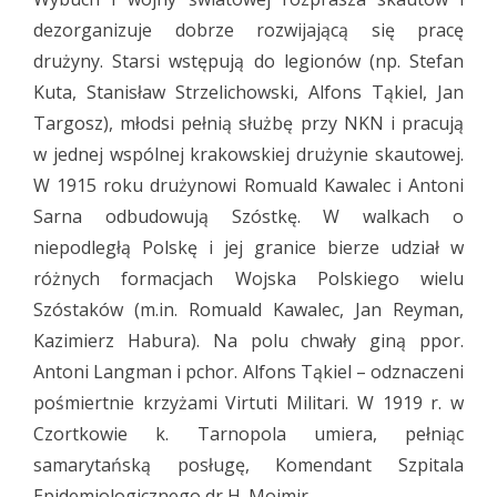
dezorganizuje dobrze rozwijającą się pracę
drużyny. Starsi wstępują do legionów (np. Stefan
Kuta, Stanisław Strzelichowski, Alfons Tąkiel, Jan
Targosz), młodsi pełnią służbę przy NKN i pracują
w jednej wspólnej krakowskiej drużynie skautowej.
W 1915 roku drużynowi Romuald Kawalec i Antoni
Sarna odbudowują Szóstkę. W walkach o
niepodległą Polskę i jej granice bierze udział w
różnych formacjach Wojska Polskiego wielu
Szóstaków (m.in. Romuald Kawalec, Jan Reyman,
Kazimierz Habura). Na polu chwały giną ppor.
Antoni Langman i pchor. Alfons Tąkiel – odznaczeni
pośmiertnie krzyżami Virtuti Militari. W 1919 r. w
Czortkowie k. Tarnopola umiera, pełniąc
samarytańską posługę, Komendant Szpitala
Epidemiologicznego dr H. Mojmir.