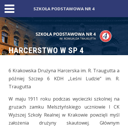
SZKOŁA PODSTAWOWA NR 4
Skip
to
content
HARCERSTWO W SP 4
6 Krakowska Drużyna Harcerska im. R. Traugutta a
później Szczep 6 KDH „Leśni Ludzie” im. R.
Traugutta
W maju 1911 roku podczas wycieczki szkolnej na
gruzach zamku Melsztyńskiego uczniowie I CK
Wyższej Szkoły Realnej w Krakowie powzięli myśl
założenia drużyny skautowej. Głównym