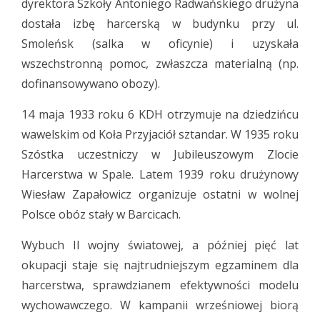
dyrektora Szkoły Antoniego Radwańskiego drużyna
dostała izbę harcerską w budynku przy ul.
Smoleńsk (salka w oficynie) i uzyskała
wszechstronną pomoc, zwłaszcza materialną (np.
dofinansowywano obozy).
14 maja 1933 roku 6 KDH otrzymuje na dziedzińcu
wawelskim od Koła Przyjaciół sztandar. W 1935 roku
Szóstka uczestniczy w Jubileuszowym Zlocie
Harcerstwa w Spale. Latem 1939 roku drużynowy
Wiesław Zapałowicz organizuje ostatni w wolnej
Polsce obóz stały w Barcicach.
Wybuch II wojny światowej, a później pięć lat
okupacji staje się najtrudniejszym egzaminem dla
harcerstwa, sprawdzianem efektywności modelu
wychowawczego. W kampanii wrześniowej biorą