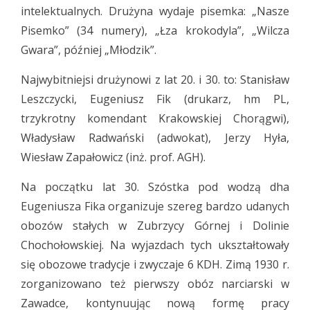
intelektualnych. Drużyna wydaje pisemka: „Nasze
Pisemko” (34 numery), „Łza krokodyla”, „Wilcza
Gwara”, później „Młodzik”.
Najwybitniejsi drużynowi z lat 20. i 30. to: Stanisław
Leszczycki, Eugeniusz Fik (drukarz, hm PL,
trzykrotny komendant Krakowskiej Chorągwi),
Władysław Radwański (adwokat), Jerzy Hyła,
Wiesław Zapałowicz (inż. prof. AGH).
Na początku lat 30. Szóstka pod wodzą dha
Eugeniusza Fika organizuje szereg bardzo udanych
obozów stałych w Zubrzycy Górnej i Dolinie
Chochołowskiej. Na wyjazdach tych ukształtowały
się obozowe tradycje i zwyczaje 6 KDH. Zimą 1930 r.
zorganizowano też pierwszy obóz narciarski w
Zawadce, kontynuując nową formę pracy