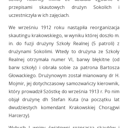
przepisami skautowych drużyn Sokolich i
uczestniczyła w ich zajęciach.
We wrześniu 1912 roku nastąpiła reorganizacja
skautingu krakowskiego, w wyniku której doszło m.
in. do fuzji drużyny Szkoły Realnej (5 patroli) z
drużynami Sokolimi. Wtedy to drużyna ze Szkoły
Realnej otrzymała numer VI, barwy błękitne (od
barw szkoły) i obrała sobie za patrona Bartosza
Głowackiego. Drużynowym został mianowany dr H.
Mojmir, jej dotychczasowy samozwańczy kierownik,
który prowadził Szóstkę do września 1913 r. Po nim
objął drużynę dh Stefan Kuta (na początku lat
dwudziestych komendant Krakowskiej Chorągwi
Harcerzy).
Wybuch I wojny światowej rozprasza skautów i