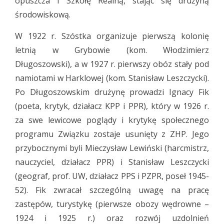
opuszcza I Szkołę Realną, stając się drużyną
środowiskową.
W 1922 r. Szóstka organizuje pierwszą kolonię
letnią w Grybowie (kom. Włodzimierz
Długoszowski), a w 1927 r. pierwszy obóz stały pod
namiotami w Harklowej (kom. Stanisław Leszczycki).
Po Długoszowskim drużynę prowadzi Ignacy Fik
(poeta, krytyk, działacz KPP i PPR), który w 1926 r.
za swe lewicowe poglądy i krytykę społecznego
programu Związku zostaje usunięty z ZHP. Jego
przybocznymi byli Mieczysław Lewiński (harcmistrz,
nauczyciel, działacz PPR) i Stanisław Leszczycki
(geograf, prof. UW, działacz PPS i PZPR, poseł 1945-
52). Fik zwracał szczególną uwagę na pracę
zastępów, turystykę (pierwsze obozy wędrowne –
1924 i 1925 r.) oraz rozwój uzdolnień