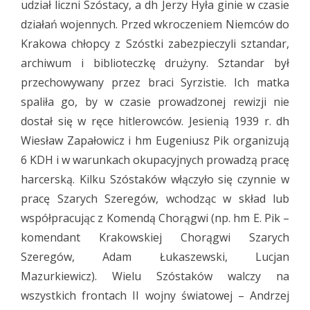
udział liczni Szóstacy, a dh Jerzy Hyła ginie w czasie
działań wojennych. Przed wkroczeniem Niemców do
Krakowa chłopcy z Szóstki zabezpieczyli sztandar,
archiwum i biblioteczkę drużyny. Sztandar był
przechowywany przez braci Syrzistie. Ich matka
spaliła go, by w czasie prowadzonej rewizji nie
dostał się w ręce hitlerowców. Jesienią 1939 r. dh
Wiesław Zapałowicz i hm Eugeniusz Pik organizują
6 KDH i w warunkach okupacyjnych prowadzą pracę
harcerską. Kilku Szóstaków włączyło się czynnie w
pracę Szarych Szeregów, wchodząc w skład lub
współpracując z Komendą Chorągwi (np. hm E. Pik –
komendant Krakowskiej Chorągwi Szarych
Szeregów, Adam Łukaszewski, Lucjan
Mazurkiewicz). Wielu Szóstaków walczy na
wszystkich frontach II wojny światowej – Andrzej