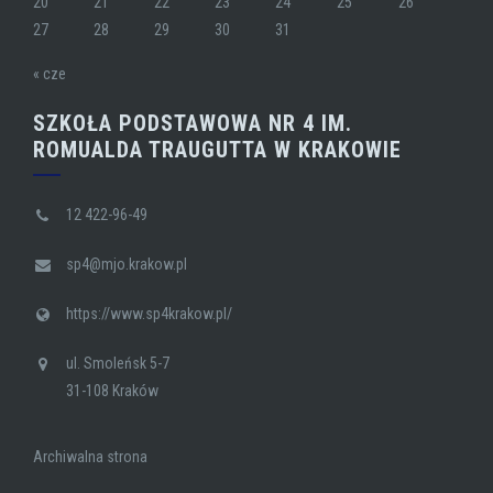
20
21
22
23
24
25
26
27
28
29
30
31
« cze
SZKOŁA PODSTAWOWA NR 4 IM.
ROMUALDA TRAUGUTTA W KRAKOWIE
12 422-96-49
sp4@mjo.krakow.pl
https://www.sp4krakow.pl/
ul. Smoleńsk 5-7
31-108 Kraków
Archiwalna strona