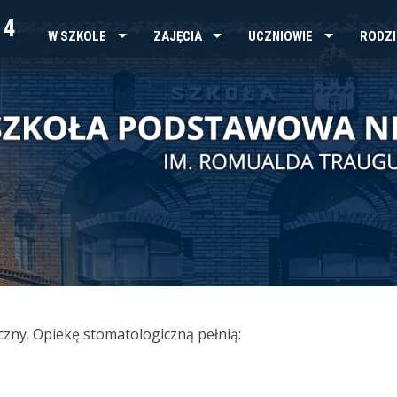
 4
W SZKOLE
ZAJĘCIA
UCZNIOWIE
RODZI
czny. Opiekę stomatologiczną pełnią: