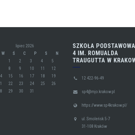
SZKOŁA PODSTAWOWA
lipiec 2026
4 IM. ROMUALDA
W
Ś
C
P
S
N
TRAUGUTTA W KRAKO
1
2
3
4
5
7
8
9
10
11
12
14
15
16
17
18
19
12 422-96-49
21
22
23
24
25
26
28
29
30
31
sp4@mjo.krakow.pl
https://www.sp4krakow.pl/
ul. Smoleńsk 5-7
31-108 Kraków