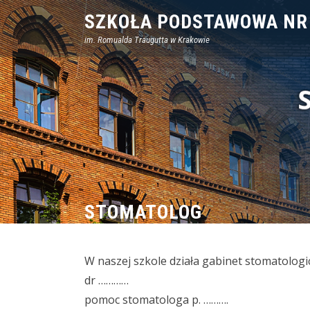
Skip
SZKOŁA PODSTAWOWA NR
to
im. Romualda Traugutta w Krakowie
content
STOMATOLOG
W naszej szkole działa gabinet stomatologi
dr …………
pomoc stomatologa p. ……….