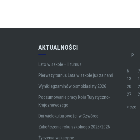
AKTUALNOŚCI
P
Lato w szkole – II turnus
6
Pierwszy turnus Lata w szkole już za nami
13
Wyniki egzaminów ósmoklasisty 2026
20
27
Podsumowanie pracy Koła Turystyczno-
Krajoznawczego
« cze
Dni wielokulturowości w Czwórce
Zakończenie roku szkolnego 2025/2026
Życzenia wakacyjne