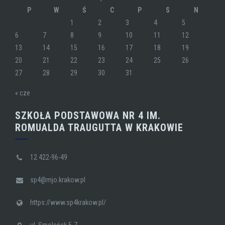
P
W
Ś
C
P
S
N
1
2
3
4
5
6
7
8
9
10
11
12
13
14
15
16
17
18
19
20
21
22
23
24
25
26
27
28
29
30
31
« cze
SZKOŁA PODSTAWOWA NR 4 IM.
ROMUALDA TRAUGUTTA W KRAKOWIE
12 422-96-49
sp4@mjo.krakow.pl
https://www.sp4krakow.pl/