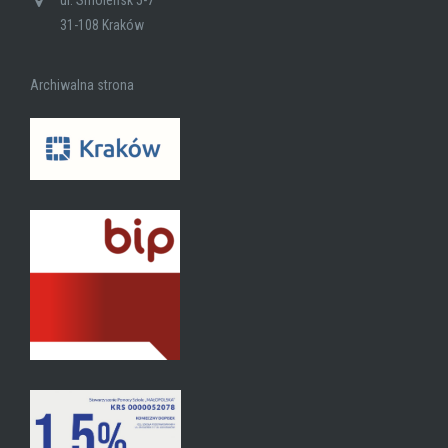
ul. Smoleńsk 5-7
31-108 Kraków
Archiwalna strona