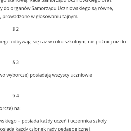
go stanowią: Rada Samorządu Uczniowskiego oraz
y do organów Samorządu Uczniowskiego są równe,
, prowadzone w głosowaniu tajnym.
§ 2
o odbywają się raz w roku szkolnym, nie później niż do
§ 3
o wyborcze) posiadają wszyscy uczniowie
§ 4
rcze) na:
skiego – posiada każdy uczeń i uczennica szkoły
siada każdy członek rady pedagogicznej.