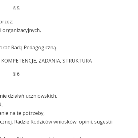
§ 5
przez:
i organizacyjnych,
ą oraz Radą Pedagogiczną.
U – KOMPETENCJE, ZADANIA, STRUKTURA
§ 6
nie działań uczniowskich,
U,
anie na te potrzeby,
cznej, Radzie Rodziców wniosków, opinii, sugestii