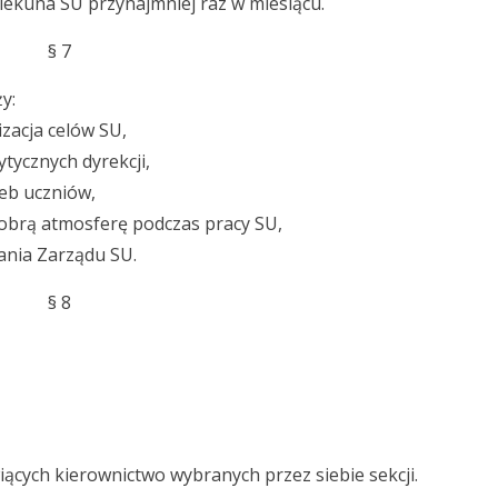
ekuna SU przynajmniej raz w miesiącu.
§ 7
y:
izacja celów SU,
ytycznych dyrekcji,
zeb uczniów,
dobrą atmosferę podczas pracy SU,
ania Zarządu SU.
§ 8
ących kierownictwo wybranych przez siebie sekcji.