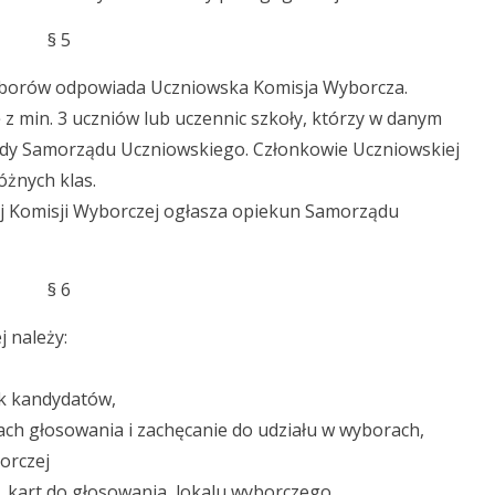
§ 5
yborów odpowiada Uczniowska Komisja Wyborcza.
z min. 3 uczniów lub uczennic szkoły, którzy w danym
ady Samorządu Uczniowskiego. Członkowie Uczniowskiej
óżnych klas.
j Komisji Wyborczej ogłasza opiekun Samorządu
§ 6
 należy:
sk kandydatów,
ch głosowania i zachęcanie do udziału w wyborach,
orczej
 kart do głosowania, lokalu wyborczego,