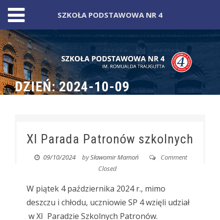
SZKOŁA PODSTAWOWA NR 4
Skip
to
content
DZIEŃ:
2024-10-09
XI Parada Patronów szkolnych
09/10/2024
by
Sławomir Mamoń
Comment
Closed
W piątek 4 października 2024 r., mimo
deszczu i chłodu, uczniowie SP 4 wzięli udział
w XI Paradzie Szkolnych Patronów.