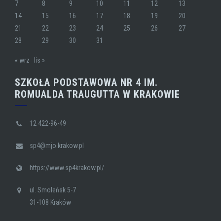
7
8
9
10
11
12
13
14
15
16
17
18
19
20
21
22
23
24
25
26
27
28
29
30
31
« wrz
lis »
SZKOŁA PODSTAWOWA NR 4 IM.
ROMUALDA TRAUGUTTA W KRAKOWIE
12 422-96-49
sp4@mjo.krakow.pl
https://www.sp4krakow.pl/
ul. Smoleńsk 5-7
31-108 Kraków