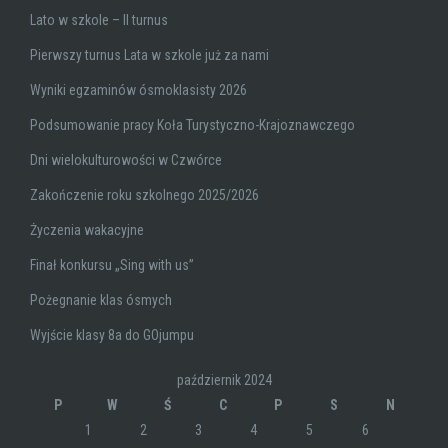
Lato w szkole – II turnus
Pierwszy turnus Lata w szkole już za nami
Wyniki egzaminów ósmoklasisty 2026
Podsumowanie pracy Koła Turystyczno-Krajoznawczego
Dni wielokulturowości w Czwórce
Zakończenie roku szkolnego 2025/2026
Życzenia wakacyjne
Finał konkursu „Sing with us”
Pożegnanie klas ósmych
Wyjście klasy 8a do GOjumpu
październik 2024
P
W
Ś
C
P
S
N
1
2
3
4
5
6