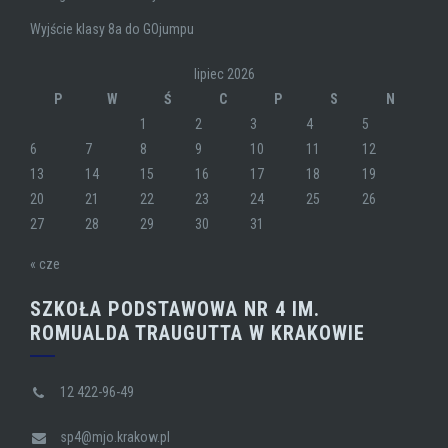
Wyjście klasy 8a do GOjumpu
lipiec 2026
P
W
Ś
C
P
S
N
1
2
3
4
5
6
7
8
9
10
11
12
13
14
15
16
17
18
19
20
21
22
23
24
25
26
27
28
29
30
31
« cze
SZKOŁA PODSTAWOWA NR 4 IM.
ROMUALDA TRAUGUTTA W KRAKOWIE
12 422-96-49
sp4@mjo.krakow.pl