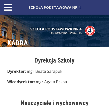
SZKOŁA PODSTAWOWA NR 4
Skip
to
content
KADRA
Dyrekcja Szkoły
Dyrektor:
mgr Beata Sarapuk
Wicedyrektor:
mgr Agata Pęksa
Nauczyciele i wychowawcy