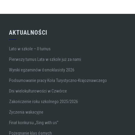
AKTUALNOŚCI
Lato w szkole – II turnus
Pierwszy turnus Lata w szkole już za nami
Wyniki egzaminów ósmoklasisty 2026
Podsumowanie pracy Koła Turystyczno-Krajoznawczego
Dni wielokulturowości w Czwórce
Zakończenie roku szkolnego 2025/2026
Życzenia wakacyjne
Finał konkursu „Sing with us”
Pożegnanie klas ósmych