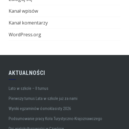
Kanał wpisów
Kanał komentarzy
WordPress.org
AKTUALNOŚCI
Lato w szkole – II turnus
Pierwszy turnus Lata w szkole już za nami
Wyniki egzaminów ósmoklasisty 2026
Podsumowanie pracy Koła Turystyczno-Krajoznawczego
Dni wielokulturowości w Czwórce