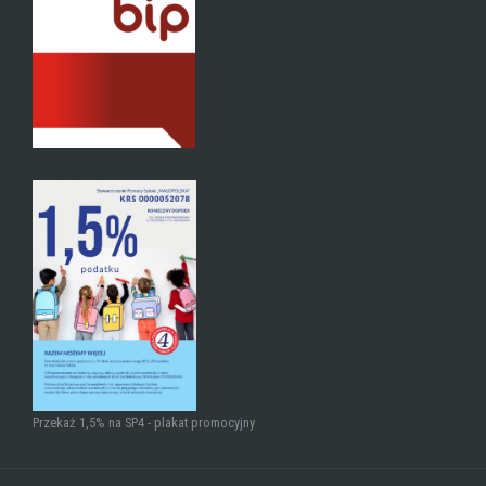
Przekaż 1,5% na SP4 - plakat promocyjny