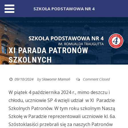
SZKOŁA PODSTAWOWA NR 4
Skip
to
content
XI PARADA PATRONÓW
SZKOLNYCH
09/10/2024
by
Sławomir Mamoń
Comment Closed
W piątek 4 października 2024 r., mimo deszczu i
chłodu, uczniowie SP 4 wzięli udział w XI Paradzie
Szkolnych Patronów.
W tym roku szkolnym Naszą
Szkołę w Paradzie reprezentowali uczniowie kl. 6a.
Szóstoklasiści przebrali się za naszych Patronów