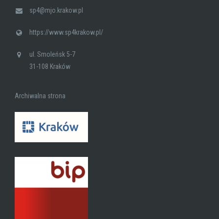
sp4@mjo.krakow.pl
https://www.sp4krakow.pl/
ul. Smoleńsk 5-7
31-108 Kraków
Archiwalna strona