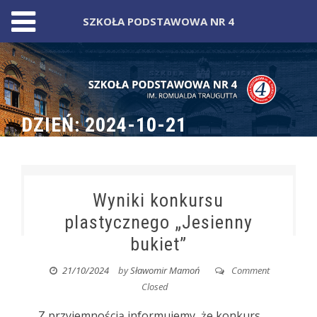
SZKOŁA PODSTAWOWA NR 4
Skip
to
content
DZIEŃ:
2024-10-21
Wyniki konkursu
plastycznego „Jesienny
bukiet”
21/10/2024
by
Sławomir Mamoń
Comment
Closed
Z przyjemnością informujemy, że konkurs