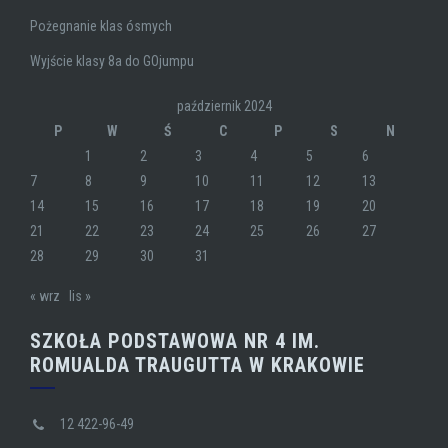
Pożegnanie klas ósmych
Wyjście klasy 8a do GOjumpu
październik 2024
P
W
Ś
C
P
S
N
1
2
3
4
5
6
7
8
9
10
11
12
13
14
15
16
17
18
19
20
21
22
23
24
25
26
27
28
29
30
31
« wrz
lis »
SZKOŁA PODSTAWOWA NR 4 IM.
ROMUALDA TRAUGUTTA W KRAKOWIE
12 422-96-49