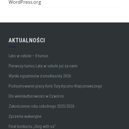
WordPress.org
AKTUALNOŚCI
Lato w szkole – II turnus
Pierwszy turnus Lata w szkole już za nami
Wyniki egzaminów ósmoklasisty 2026
Podsumowanie pracy Koła Turystyczno-Krajoznawczego
Dni wielokulturowości w Czwórce
Zakończenie roku szkolnego 2025/2026
Życzenia wakacyjne
Finał konkursu „Sing with us”