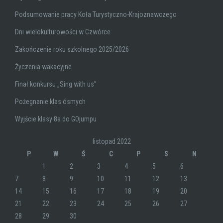
Podsumowanie pracy Koła Turystyczno-Krajoznawczego
Dni wielokulturowości w Czwórce
Zakończenie roku szkolnego 2025/2026
Życzenia wakacyjne
Finał konkursu „Sing with us”
Pożegnanie klas ósmych
Wyjście klasy 8a do GOjumpu
listopad 2022
P
W
Ś
C
P
S
N
1
2
3
4
5
6
7
8
9
10
11
12
13
14
15
16
17
18
19
20
21
22
23
24
25
26
27
28
29
30