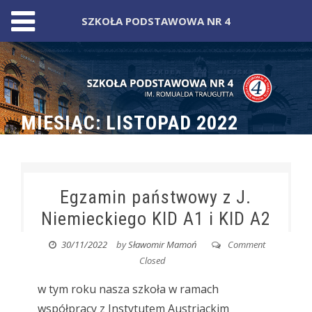
SZKOŁA PODSTAWOWA NR 4
Skip
to
content
MIESIĄC:
LISTOPAD 2022
Egzamin państwowy z J.
Niemieckiego KID A1 i KID A2
30/11/2022
by
Sławomir Mamoń
Comment
Closed
w tym roku nasza szkoła w ramach
współpracy z Instytutem Austriackim