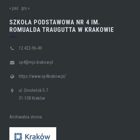
« paź
gru »
SZKOŁA PODSTAWOWA NR 4 IM.
ROMUALDA TRAUGUTTA W KRAKOWIE
12 422-96-49
sp4@mjo.krakow.pl
https://www.sp4krakow.pl/
ul. Smoleńsk 5-7
31-108 Kraków
Archiwalna strona