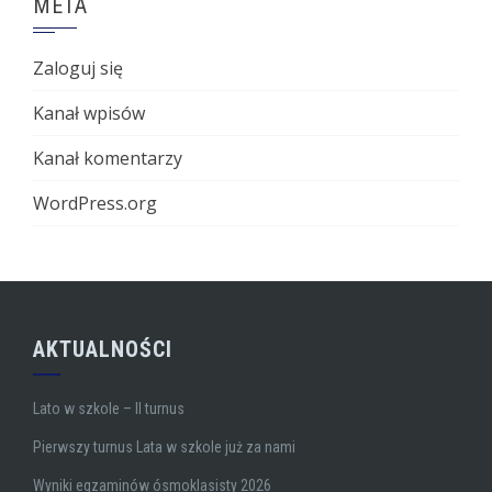
META
Zaloguj się
Kanał wpisów
Kanał komentarzy
WordPress.org
AKTUALNOŚCI
Lato w szkole – II turnus
Pierwszy turnus Lata w szkole już za nami
Wyniki egzaminów ósmoklasisty 2026