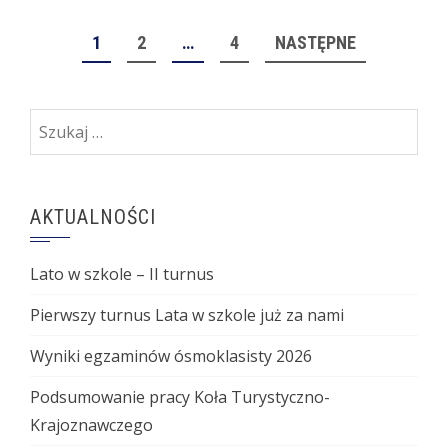
STRONICOWANIE
1
2
…
4
NASTĘPNE
WPISÓW
Szukaj:
AKTUALNOŚCI
Lato w szkole – II turnus
Pierwszy turnus Lata w szkole już za nami
Wyniki egzaminów ósmoklasisty 2026
Podsumowanie pracy Koła Turystyczno-
Krajoznawczego