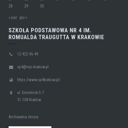
28
29
30
« paź
gru »
SZKOŁA PODSTAWOWA NR 4 IM.
ROMUALDA TRAUGUTTA W KRAKOWIE
12 422-96-49
sp4@mjo.krakow.pl
https://www.sp4krakow.pl/
ul. Smoleńsk 5-7
31-108 Kraków
Archiwalna strona