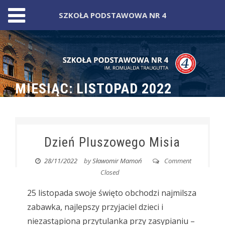
SZKOŁA PODSTAWOWA NR 4
Skip
to
content
MIESIĄC:
LISTOPAD 2022
Dzień Pluszowego Misia
28/11/2022
by
Sławomir Mamoń
Comment
Closed
25 listopada swoje święto obchodzi najmilsza
zabawka, najlepszy przyjaciel dzieci i
niezastąpiona przytulanka przy zasypianiu –