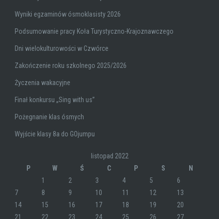
Wyniki egzaminów ósmoklasisty 2026
Podsumowanie pracy Koła Turystyczno-Krajoznawczego
Dni wielokulturowości w Czwórce
Zakończenie roku szkolnego 2025/2026
Życzenia wakacyjne
Finał konkursu „Sing with us”
Pożegnanie klas ósmych
Wyjście klasy 8a do GOjumpu
listopad 2022
P
W
Ś
C
P
S
N
1
2
3
4
5
6
7
8
9
10
11
12
13
14
15
16
17
18
19
20
21
22
23
24
25
26
27