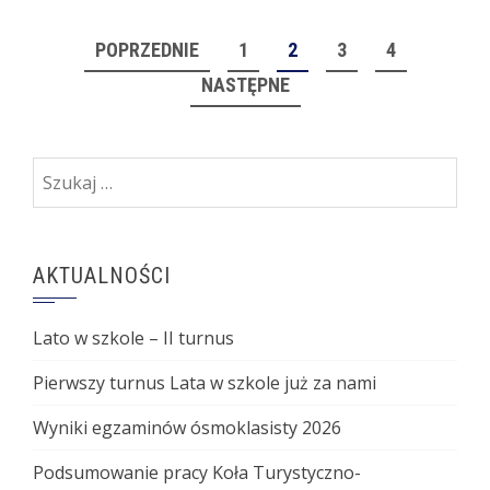
STRONICOWANIE
POPRZEDNIE
1
2
3
4
WPISÓW
NASTĘPNE
Szukaj:
AKTUALNOŚCI
Lato w szkole – II turnus
Pierwszy turnus Lata w szkole już za nami
Wyniki egzaminów ósmoklasisty 2026
Podsumowanie pracy Koła Turystyczno-