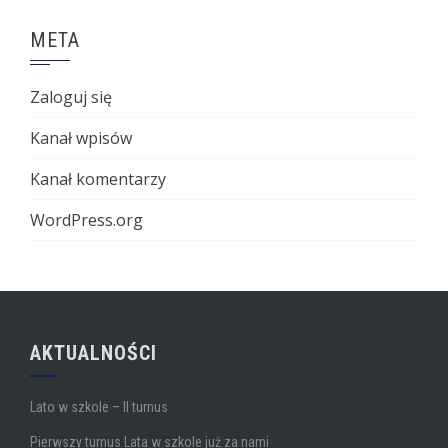
META
Zaloguj się
Kanał wpisów
Kanał komentarzy
WordPress.org
AKTUALNOŚCI
Lato w szkole – II turnus
Pierwszy turnus Lata w szkole już za nami