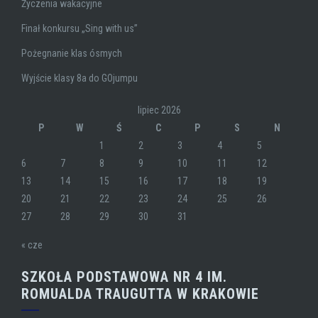
Życzenia wakacyjne
Finał konkursu „Sing with us”
Pożegnanie klas ósmych
Wyjście klasy 8a do GOjumpu
lipiec 2026
P
W
Ś
C
P
S
N
1
2
3
4
5
6
7
8
9
10
11
12
13
14
15
16
17
18
19
20
21
22
23
24
25
26
27
28
29
30
31
« cze
SZKOŁA PODSTAWOWA NR 4 IM.
ROMUALDA TRAUGUTTA W KRAKOWIE