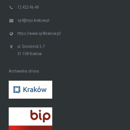
12 422-96-49
sp4@mjo.krakow.pl
https://www.sp4krakow.pl/
ul. Smoleńsk 5-7
31-108 Kraków
Archiwalna strona