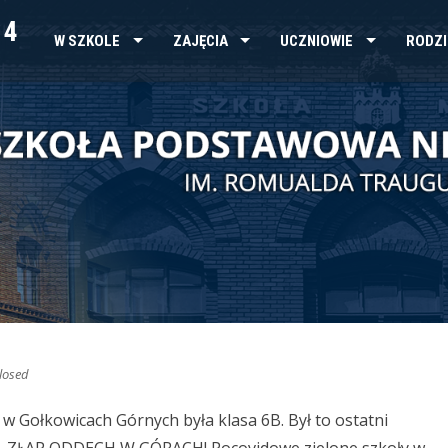
 4
W SZKOLE
ZAJĘCIA
UCZNIOWIE
RODZI
losed
e w Gołkowicach Górnych była klasa 6B.
Był to ostatni