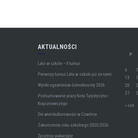
AKTUALNOŚCI
P
Lato w szkole – II turnus
6
Pierwszy turnus Lata w szkole już za nami
13
Wyniki egzaminów ósmoklasisty 2026
20
27
Podsumowanie pracy Koła Turystyczno-
Krajoznawczego
« cze
Dni wielokulturowości w Czwórce
Zakończenie roku szkolnego 2025/2026
Życzenia wakacyjne