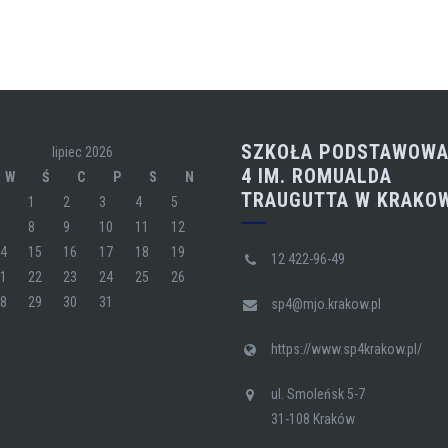
SZKOŁA PODSTAWOWA
lipiec 2026
4 IM. ROMUALDA
W
Ś
C
P
S
N
TRAUGUTTA W KRAKO
1
2
3
4
5
7
8
9
10
11
12
14
15
16
17
18
19
12 422-96-49
21
22
23
24
25
26
28
29
30
31
sp4@mjo.krakow.pl
https://www.sp4krakow.pl/
ul. Smoleńsk 5-7
31-108 Kraków