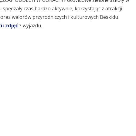
u „ZŁAP ODDECH W GÓRACH! Pocovidowe zielone szkoły w
 spędzały czas bardzo aktywnie, korzystając z atrakcji
oraz walorów przyrodniczych i kulturowych Beskidu
ii zdjęć
z wyjazdu.