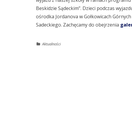
wyjazd z naszej szkoły w ramach program
Beskidzie Sądeckim”. Dzieci podczas wyjazdu
ośrodka Jordanova w Gołkowicach Górnych 
Sadeckiego. Zachęcamy do obejrzenia
galer
Aktualności