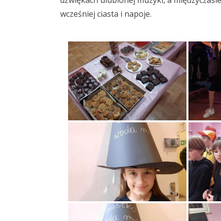
dźwiękach ulubionej muzyki, a międzyczasie
wcześniej ciasta i napoje.