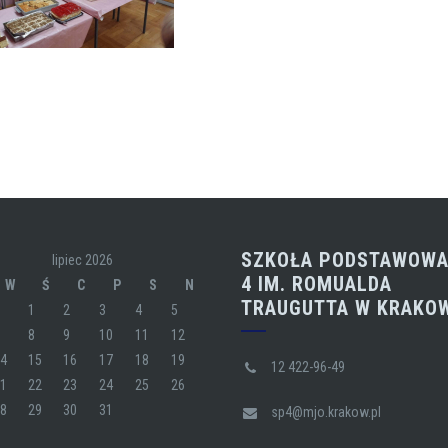
SZKOŁA PODSTAWOWA
lipiec 2026
4 IM. ROMUALDA
W
Ś
C
P
S
N
TRAUGUTTA W KRAKO
1
2
3
4
5
7
8
9
10
11
12
14
15
16
17
18
19
12 422-96-49
21
22
23
24
25
26
28
29
30
31
sp4@mjo.krakow.pl