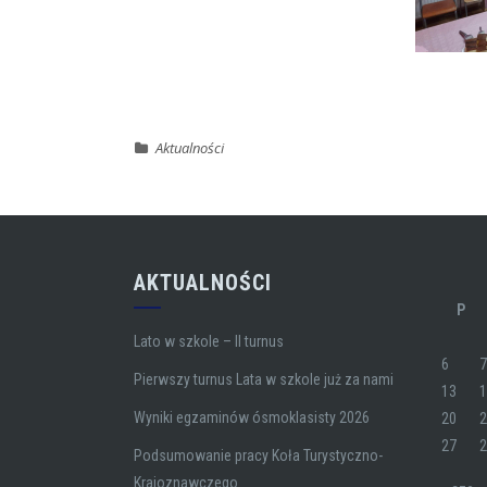
Aktualności
AKTUALNOŚCI
P
Lato w szkole – II turnus
6
Pierwszy turnus Lata w szkole już za nami
13
Wyniki egzaminów ósmoklasisty 2026
20
27
Podsumowanie pracy Koła Turystyczno-
Krajoznawczego