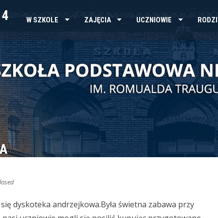
 4
W SZKOLE
ZAJĘCIA
UCZNIOWIE
RODZI
A
losed
 się dyskoteka andrzejkowa.
Była świetna zabawa przy