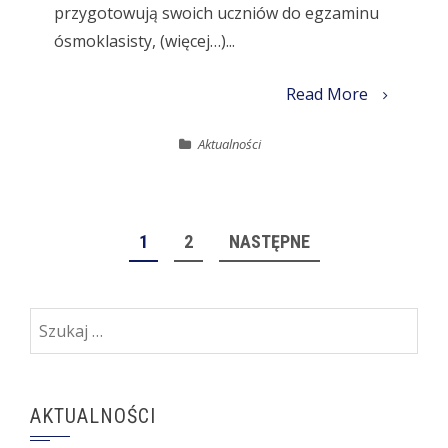
przygotowują swoich uczniów do egzaminu
ósmoklasisty, (więcej…)...
Read More
Aktualności
STRONICOWANIE
1
2
NASTĘPNE
WPISÓW
Szukaj:
AKTUALNOŚCI