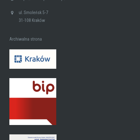
ul. Smoleńsk 5-7
31-108 Kraków
Archiwalna strona