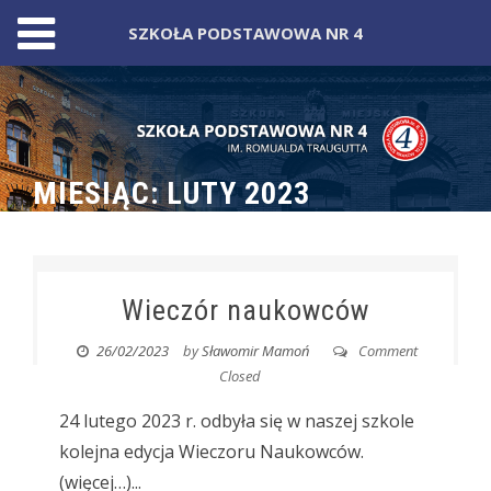
SZKOŁA PODSTAWOWA NR 4
Skip
to
content
MIESIĄC:
LUTY 2023
Wieczór naukowców
26/02/2023
by
Sławomir Mamoń
Comment
Closed
24 lutego 2023 r. odbyła się w naszej szkole
kolejna edycja Wieczoru Naukowców.
(więcej…)...