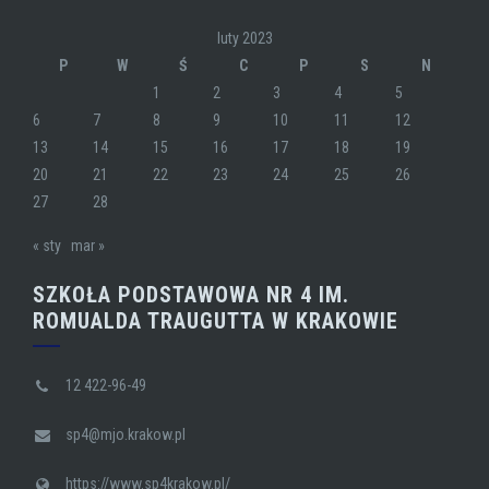
luty 2023
P
W
Ś
C
P
S
N
1
2
3
4
5
6
7
8
9
10
11
12
13
14
15
16
17
18
19
20
21
22
23
24
25
26
27
28
« sty
mar »
SZKOŁA PODSTAWOWA NR 4 IM.
ROMUALDA TRAUGUTTA W KRAKOWIE
12 422-96-49
sp4@mjo.krakow.pl
https://www.sp4krakow.pl/