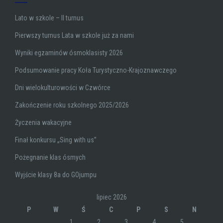
Lato w szkole – II turnus
Pierwszy turnus Lata w szkole już za nami
Wyniki egzaminów ósmoklasisty 2026
Podsumowanie pracy Koła Turystyczno-Krajoznawczego
Dni wielokulturowości w Czwórce
Zakończenie roku szkolnego 2025/2026
Życzenia wakacyjne
Finał konkursu „Sing with us”
Pożegnanie klas ósmych
Wyjście klasy 8a do GOjumpu
lipiec 2026
P
W
Ś
C
P
S
N
1
2
3
4
5