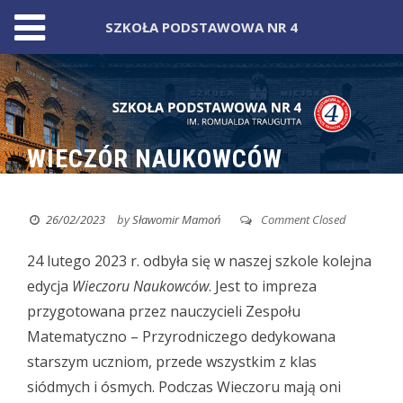
SZKOŁA PODSTAWOWA NR 4
Skip
to
content
WIECZÓR NAUKOWCÓW
26/02/2023
by
Sławomir Mamoń
Comment Closed
24 lutego 2023 r. odbyła się w naszej szkole kolejna
edycja
Wieczoru Naukowców
.
Jest to impreza
przygotowana przez nauczycieli Zespołu
Matematyczno – Przyrodniczego dedykowana
starszym uczniom, przede wszystkim z klas
siódmych i ósmych. Podczas Wieczoru mają oni