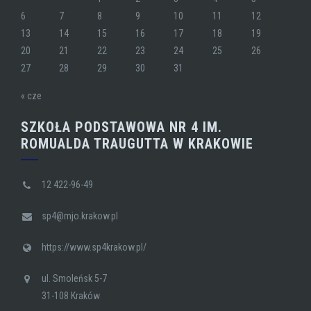
6
7
8
9
10
11
12
13
14
15
16
17
18
19
20
21
22
23
24
25
26
27
28
29
30
31
« cze
SZKOŁA PODSTAWOWA NR 4 IM.
ROMUALDA TRAUGUTTA W KRAKOWIE
12 422-96-49
sp4@mjo.krakow.pl
https://www.sp4krakow.pl/
ul. Smoleńsk 5-7
31-108 Kraków