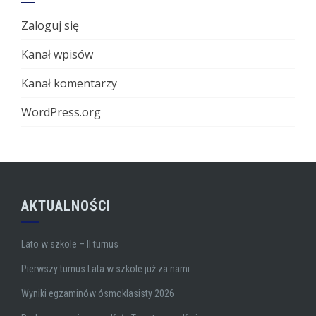
Zaloguj się
Kanał wpisów
Kanał komentarzy
WordPress.org
AKTUALNOŚCI
Lato w szkole – II turnus
Pierwszy turnus Lata w szkole już za nami
Wyniki egzaminów ósmoklasisty 2026