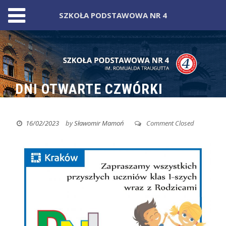
SZKOŁA PODSTAWOWA NR 4
Skip
to
content
DNI OTWARTE CZWÓRKI
16/02/2023
by
Sławomir Mamoń
Comment Closed