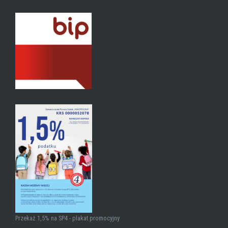
Przekaż 1,5% na SP4 - plakat promocyjny