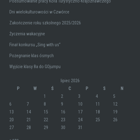
Podsumowanie pracy Koła Turystyczno-Krajoznawczego
Dni wielokulturowości w Czwórce
Zakończenie roku szkolnego 2025/2026
Życzenia wakacyjne
Finał konkursu „Sing with us”
Pożegnanie klas ósmych
Wyjście klasy 8a do GOjumpu
lipiec 2026
P
W
Ś
C
P
S
N
1
2
3
4
5
6
7
8
9
10
11
12
13
14
15
16
17
18
19
20
21
22
23
24
25
26
27
28
29
30
31
« cze