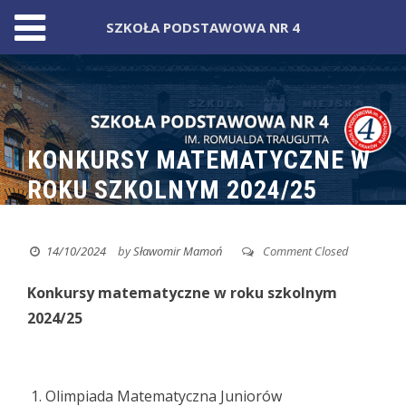
SZKOŁA PODSTAWOWA NR 4
Skip
to
content
KONKURSY MATEMATYCZNE W
ROKU SZKOLNYM 2024/25
14/10/2024
by
Sławomir Mamoń
Comment Closed
Konkursy matematyczne
w roku szkolnym
2024/25
Olimpiada Matematyczna Juniorów