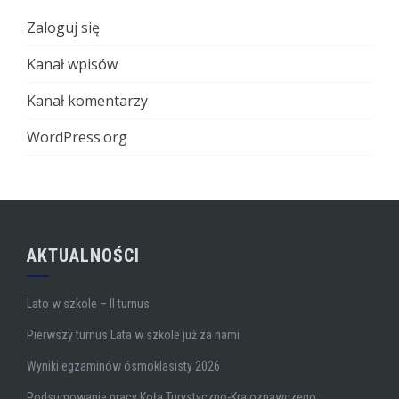
Zaloguj się
Kanał wpisów
Kanał komentarzy
WordPress.org
AKTUALNOŚCI
Lato w szkole – II turnus
Pierwszy turnus Lata w szkole już za nami
Wyniki egzaminów ósmoklasisty 2026
Podsumowanie pracy Koła Turystyczno-Krajoznawczego