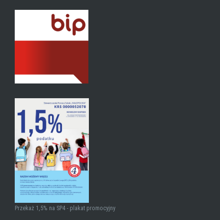
Przekaż 1,5% na SP4 - plakat promocyjny