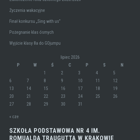
Życzenia wakacyjne
Finał konkursu „Sing with us”
Pożegnanie klas ósmych
Wyjście klasy 8a do GOjumpu
lipiec 2026
P
W
Ś
C
P
S
N
1
2
3
4
5
6
7
8
9
10
11
12
13
14
15
16
17
18
19
20
21
22
23
24
25
26
27
28
29
30
31
« cze
SZKOŁA PODSTAWOWA NR 4 IM.
ROMUALDA TRAUGUTTA W KRAKOWIE