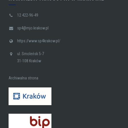
12 422-96-49
sp4@mjo.krakow.pl
https://www.sp4krakow.pl/
ul. Smoleńsk 5-7
31-108 Kraków
Archiwalna strona