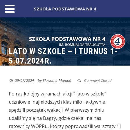
SZKOŁA PODSTAWOWA NR 4
Skip
to
content
LATO W SZKOLE – I TURNUS 1-
5.07.2024R.
09/07/2024
by
Sławomir Mamoń
Comment Closed
Po raz kolejny w ramach akcji ” lato w szkole”
uczniowie najmłodszych klas miło i aktywnie
spędzili początek wakacji. W pierwszym dniu
udaliśmy się na Bagry, gdzie czekali na nas
ratownicy WOPRu, którzy poprowadzili warsztaty ” I