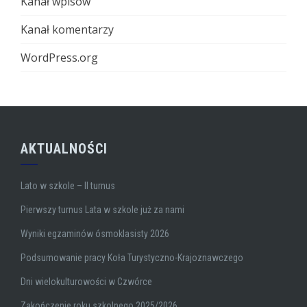
Kanał wpisów
Kanał komentarzy
WordPress.org
AKTUALNOŚCI
Lato w szkole – II turnus
Pierwszy turnus Lata w szkole już za nami
Wyniki egzaminów ósmoklasisty 2026
Podsumowanie pracy Koła Turystyczno-Krajoznawczego
Dni wielokulturowości w Czwórce
Zakończenie roku szkolnego 2025/2026