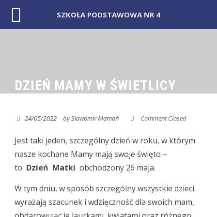
SZKOŁA PODSTAWOWA NR 4
Skip
to
content
DZIEŃ MAMY W ŚWIETLICY
24/05/2022
by
Sławomir Mamoń
Comment Closed
Jest taki jeden, szczególny dzień w roku, w którym
nasze kochane Mamy mają swoje święto –
to
Dzień Matki
obchodzony 26 maja.
W tym dniu, w sposób szczególny wszystkie dzieci
wyrażają szacunek i wdzięczność dla swoich mam,
obdarowując je laurkami, kwiatami oraz różnego