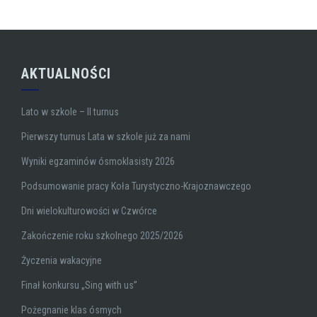
AKTUALNOŚCI
Lato w szkole – II turnus
Pierwszy turnus Lata w szkole już za nami
Wyniki egzaminów ósmoklasisty 2026
Podsumowanie pracy Koła Turystyczno-Krajoznawczego
Dni wielokulturowości w Czwórce
Zakończenie roku szkolnego 2025/2026
Życzenia wakacyjne
Finał konkursu „Sing with us”
Pożegnanie klas ósmych