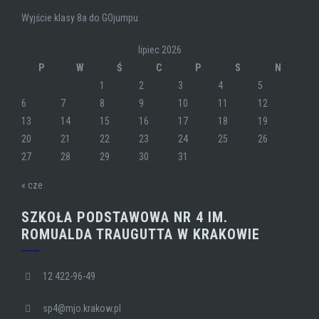
Wyjście klasy 8a do GOjumpu
lipiec 2026
P
W
Ś
C
P
S
N
1
2
3
4
5
6
7
8
9
10
11
12
13
14
15
16
17
18
19
20
21
22
23
24
25
26
27
28
29
30
31
« cze
SZKOŁA PODSTAWOWA NR 4 IM.
ROMUALDA TRAUGUTTA W KRAKOWIE
12 422-96-49
sp4@mjo.krakow.pl