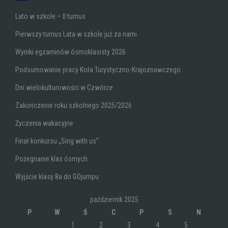
Lato w szkole – II turnus
Pierwszy turnus Lata w szkole już za nami
Wyniki egzaminów ósmoklasisty 2026
Podsumowanie pracy Koła Turystyczno-Krajoznawczego
Dni wielokulturowości w Czwórce
Zakończenie roku szkolnego 2025/2026
Życzenia wakacyjne
Finał konkursu „Sing with us”
Pożegnanie klas ósmych
Wyjście klasy 8a do GOjumpu
październik 2025
P
W
Ś
C
P
S
N
1
2
3
4
5