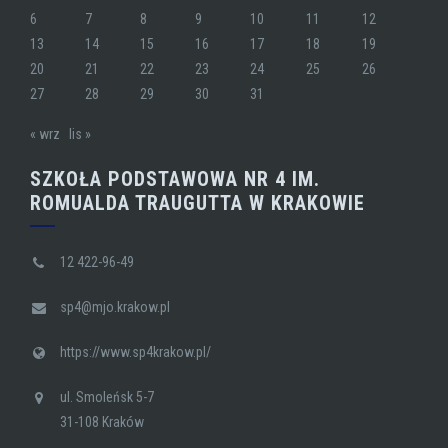
6
7
8
9
10
11
12
13
14
15
16
17
18
19
20
21
22
23
24
25
26
27
28
29
30
31
« wrz
lis »
SZKOŁA PODSTAWOWA NR 4 IM.
ROMUALDA TRAUGUTTA W KRAKOWIE
12 422-96-49
sp4@mjo.krakow.pl
https://www.sp4krakow.pl/
ul. Smoleńsk 5-7
31-108 Kraków