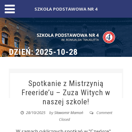
SZKOŁA PODSTAWOWA NR 4
Skip
to
content
DZIEŃ:
2025-10-28
Spotkanie z Mistrzynią
Freeride’u – Zuza Witych w
naszej szkole!
28/10/2025
by
Sławomir Mamoń
Comment
Closed
W ramach cyklicznych spotkań w "Czwórce"