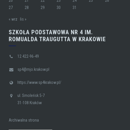
20
21
22
23
24
25
26
27
28
29
30
31
« wrz
lis »
SZKOŁA PODSTAWOWA NR 4 IM.
ROMUALDA TRAUGUTTA W KRAKOWIE
12 422-96-49
sp4@mjo.krakow.pl
https://www.sp4krakow.pl/
ul. Smoleńsk 5-7
31-108 Kraków
Archiwalna strona