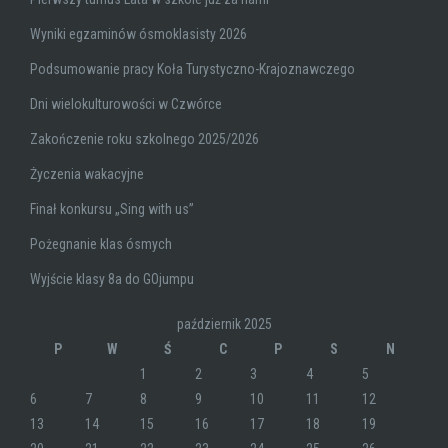
Wyniki egzaminów ósmoklasisty 2026
Podsumowanie pracy Koła Turystyczno-Krajoznawczego
Dni wielokulturowości w Czwórce
Zakończenie roku szkolnego 2025/2026
Życzenia wakacyjne
Finał konkursu „Sing with us”
Pożegnanie klas ósmych
Wyjście klasy 8a do GOjumpu
październik 2025
P
W
Ś
C
P
S
N
1
2
3
4
5
6
7
8
9
10
11
12
13
14
15
16
17
18
19