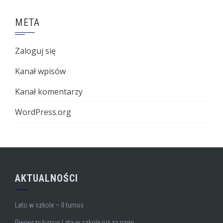
META
Zaloguj się
Kanał wpisów
Kanał komentarzy
WordPress.org
AKTUALNOŚCI
Lato w szkole – II turnus
Pierwszy turnus Lata w szkole już za nami