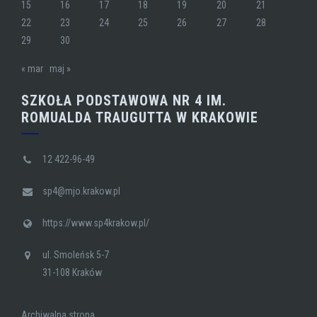
15
16
17
18
19
20
21
22
23
24
25
26
27
28
29
30
« mar
maj »
SZKOŁA PODSTAWOWA NR 4 IM.
ROMUALDA TRAUGUTTA W KRAKOWIE
12 422-96-49
sp4@mjo.krakow.pl
https://www.sp4krakow.pl/
ul. Smoleńsk 5-7
31-108 Kraków
Archiwalna strona