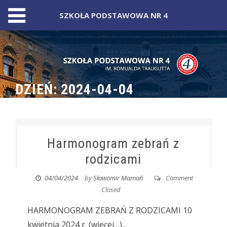
SZKOŁA PODSTAWOWA NR 4
Skip
to
content
DZIEŃ:
2024-04-04
Harmonogram zebrań z
rodzicami
04/04/2024
by
Sławomir Mamoń
Comment
Closed
HARMONOGRAM ZEBRAŃ Z RODZICAMI 10
kwietnia 2024 r. (więcej…)...