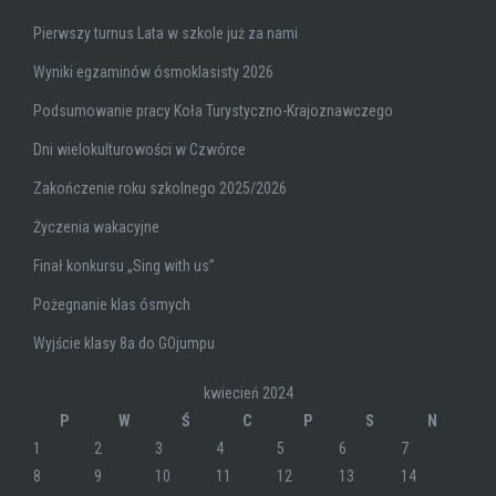
Pierwszy turnus Lata w szkole już za nami
Wyniki egzaminów ósmoklasisty 2026
Podsumowanie pracy Koła Turystyczno-Krajoznawczego
Dni wielokulturowości w Czwórce
Zakończenie roku szkolnego 2025/2026
Życzenia wakacyjne
Finał konkursu „Sing with us”
Pożegnanie klas ósmych
Wyjście klasy 8a do GOjumpu
kwiecień 2024
P
W
Ś
C
P
S
N
1
2
3
4
5
6
7
8
9
10
11
12
13
14