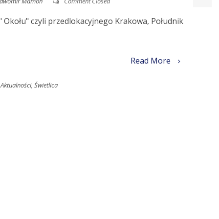
ławomir Mamoń
Comment Closed
 " Okołu" czyli przedlokacyjnego Krakowa, Południk
Read More
Aktualności
,
Świetlica