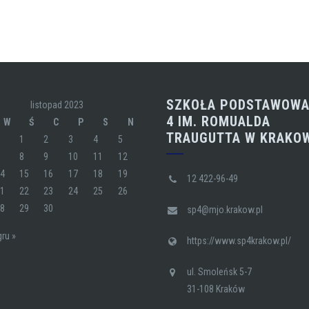
SZKOŁA PODSTAWOWA
listopad 2023
4 IM. ROMUALDA
W
Ś
C
P
S
N
TRAUGUTTA W KRAKO
1
2
3
4
5
7
8
9
10
11
12
14
15
16
17
18
19
12 422-96-49
21
22
23
24
25
26
28
29
30
sp4@mjo.krakow.pl
gru »
https://www.sp4krakow.pl/
ul. Smoleńsk 5-7
31-108 Kraków