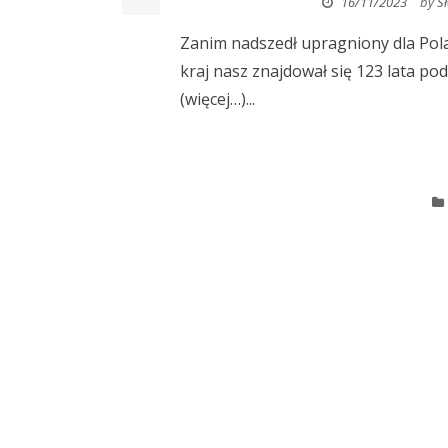
16/11/2023
by
S
Zanim nadszedł upragniony dla Polak
kraj nasz znajdował się 123 lata po
(więcej…)...