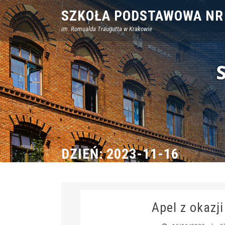
Skip
SZKOŁA PODSTAWOWA NR
to
im. Romualda Traugutta w Krakowie
content
DZIEŃ:
2023-11-16
Apel z okazj