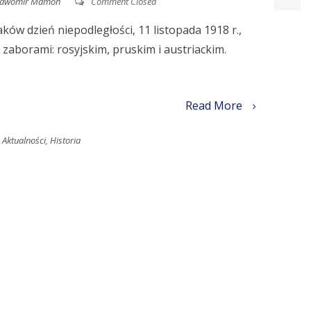
ławomir Mamoń
Comment Closed
ów dzień niepodległości, 11 listopada 1918 r.,
d zaborami: rosyjskim, pruskim i austriackim.
Read More
Aktualności
,
Historia