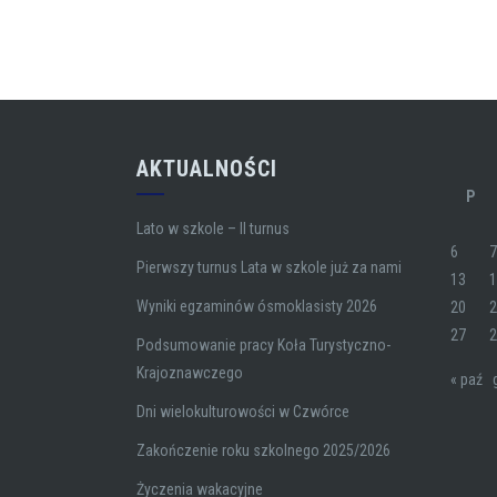
AKTUALNOŚCI
P
Lato w szkole – II turnus
6
Pierwszy turnus Lata w szkole już za nami
13
Wyniki egzaminów ósmoklasisty 2026
20
27
Podsumowanie pracy Koła Turystyczno-
Krajoznawczego
« paź
Dni wielokulturowości w Czwórce
Zakończenie roku szkolnego 2025/2026
Życzenia wakacyjne