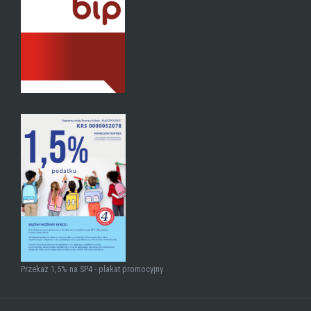
Przekaż 1,5% na SP4 - plakat promocyjny