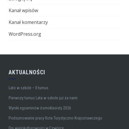
Kanał wpisów
Kanał komentarzy
WordPress.org
AKTUALNOŚCI
Lato w szkole – II turnus
Pierwszy turnus Lata w szkole już za nami
Wyniki egzaminów ósmoklasisty 2026
Podsumowanie pracy Koła Turystyczno-Krajoznawczego
Dni wielokulturowości w Czwórce