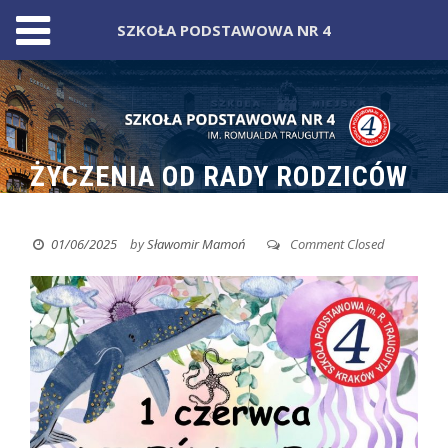
SZKOŁA PODSTAWOWA NR 4
Skip
to
content
ŻYCZENIA OD RADY RODZICÓW
01/06/2025
by
Sławomir Mamoń
Comment Closed