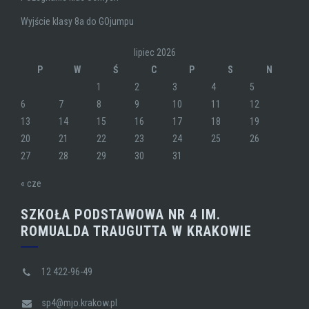
Wyjście klasy 8a do GOjumpu
lipiec 2026
P
W
Ś
C
P
S
N
1
2
3
4
5
6
7
8
9
10
11
12
13
14
15
16
17
18
19
20
21
22
23
24
25
26
27
28
29
30
31
« cze
SZKOŁA PODSTAWOWA NR 4 IM.
ROMUALDA TRAUGUTTA W KRAKOWIE
12 422-96-49
sp4@mjo.krakow.pl