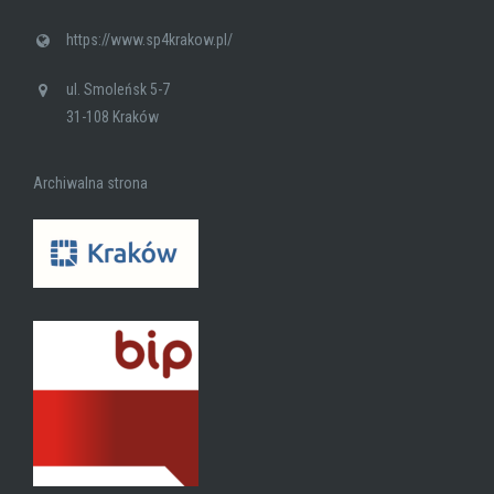
https://www.sp4krakow.pl/
ul. Smoleńsk 5-7
31-108 Kraków
Archiwalna strona