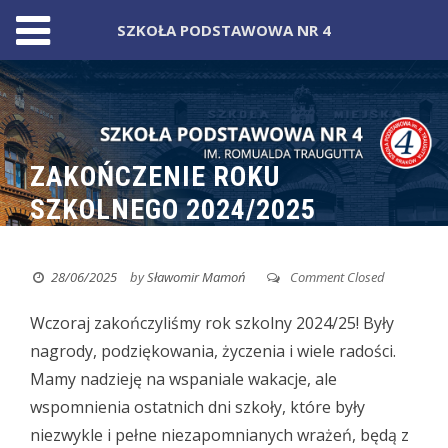
SZKOŁA PODSTAWOWA NR 4
Skip
to
content
ZAKOŃCZENIE ROKU
SZKOLNEGO 2024/2025
28/06/2025
by
Sławomir Mamoń
Comment Closed
Wczoraj zakończyliśmy rok szkolny 2024/25!
Były
nagrody, podziękowania, życzenia i wiele radości.
Mamy nadzieję na wspaniale wakacje, ale
wspomnienia ostatnich dni szkoły, które były
niezwykle i pełne niezapomnianych wrażeń, będą z