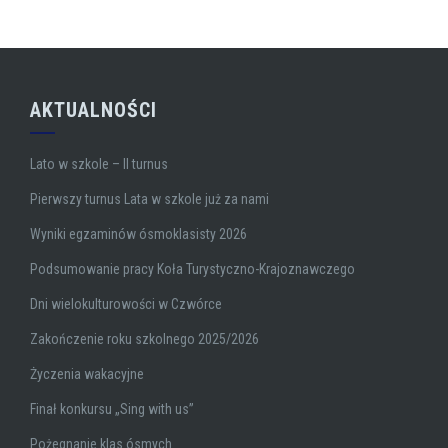
AKTUALNOŚCI
Lato w szkole – II turnus
Pierwszy turnus Lata w szkole już za nami
Wyniki egzaminów ósmoklasisty 2026
Podsumowanie pracy Koła Turystyczno-Krajoznawczego
Dni wielokulturowości w Czwórce
Zakończenie roku szkolnego 2025/2026
Życzenia wakacyjne
Finał konkursu „Sing with us”
Pożegnanie klas ósmych