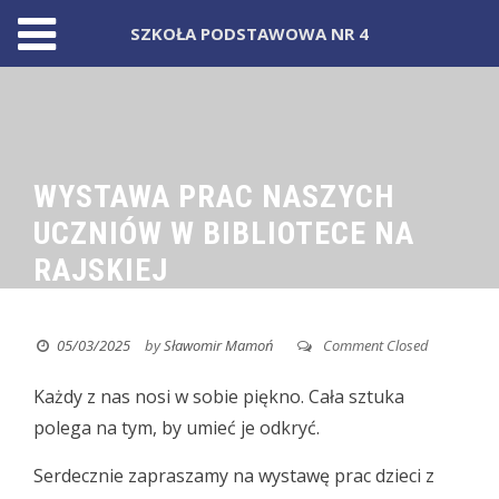
SZKOŁA PODSTAWOWA NR 4
Skip
to
content
WYSTAWA PRAC NASZYCH
UCZNIÓW W BIBLIOTECE NA
RAJSKIEJ
05/03/2025
by
Sławomir Mamoń
Comment Closed
Każdy z nas nosi w sobie piękno. Cała sztuka
polega na tym, by umieć je odkryć.
Serdecznie zapraszamy na wystawę prac dzieci z