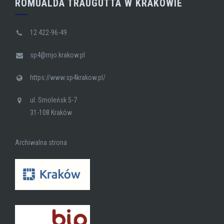
ROMUALDA TRAUGUTTA W KRAKOWIE
12 422-96-49
sp4@mjo.krakow.pl
https://www.sp4krakow.pl/
ul. Smoleńsk 5-7
31-108 Kraków
Archiwalna strona