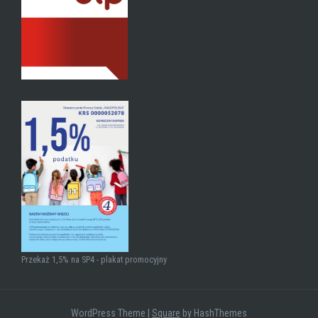
Przekaż 1,5% na SP4 - plakat promocyjny
WordPress Theme
|
Square
by HashThemes