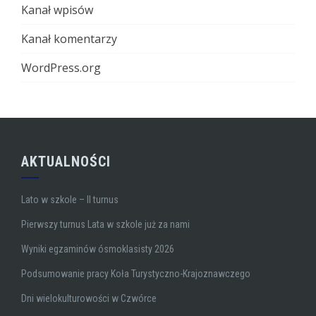
Kanał wpisów
Kanał komentarzy
WordPress.org
AKTUALNOŚCI
Lato w szkole – II turnus
Pierwszy turnus Lata w szkole już za nami
Wyniki egzaminów ósmoklasisty 2026
Podsumowanie pracy Koła Turystyczno-Krajoznawczego
Dni wielokulturowości w Czwórce