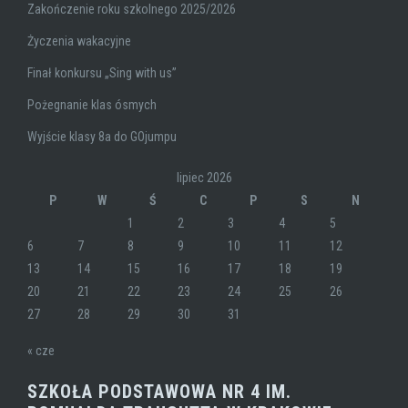
Zakończenie roku szkolnego 2025/2026
Życzenia wakacyjne
Finał konkursu „Sing with us”
Pożegnanie klas ósmych
Wyjście klasy 8a do GOjumpu
lipiec 2026
P
W
Ś
C
P
S
N
1
2
3
4
5
6
7
8
9
10
11
12
13
14
15
16
17
18
19
20
21
22
23
24
25
26
27
28
29
30
31
« cze
SZKOŁA PODSTAWOWA NR 4 IM.