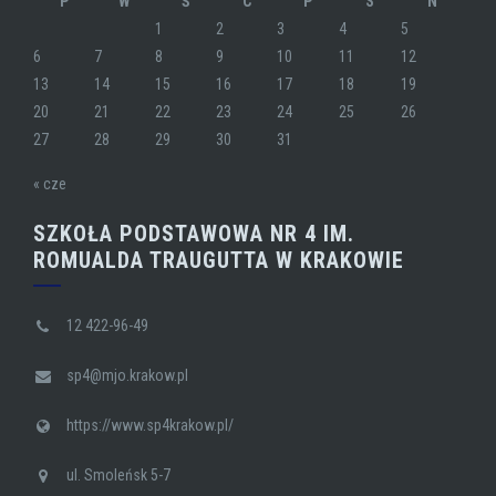
P
W
Ś
C
P
S
N
1
2
3
4
5
6
7
8
9
10
11
12
13
14
15
16
17
18
19
20
21
22
23
24
25
26
27
28
29
30
31
« cze
SZKOŁA PODSTAWOWA NR 4 IM.
ROMUALDA TRAUGUTTA W KRAKOWIE
12 422-96-49
sp4@mjo.krakow.pl
https://www.sp4krakow.pl/
ul. Smoleńsk 5-7