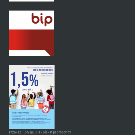
Przekaż 1,5% na SP4 - plakat promocyjny