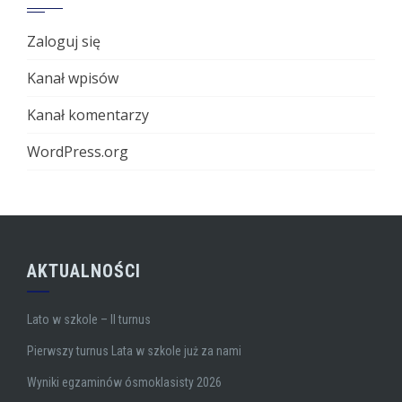
Zaloguj się
Kanał wpisów
Kanał komentarzy
WordPress.org
AKTUALNOŚCI
Lato w szkole – II turnus
Pierwszy turnus Lata w szkole już za nami
Wyniki egzaminów ósmoklasisty 2026