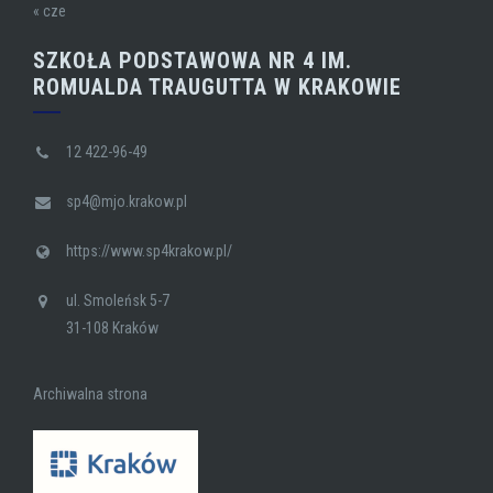
« cze
SZKOŁA PODSTAWOWA NR 4 IM.
ROMUALDA TRAUGUTTA W KRAKOWIE
12 422-96-49
sp4@mjo.krakow.pl
https://www.sp4krakow.pl/
ul. Smoleńsk 5-7
31-108 Kraków
Archiwalna strona