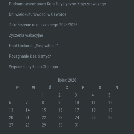
Podsumowanie pracy Koła Turystyczno-Krajoznawczego
Dni wielokulturowości w Czwórce
Zakończenie roku szkolnego 2025/2026
Życzenia wakacyjne
Finał konkursu „Sing with us”
Pożegnanie klas ósmych
Wyjście klasy 8a do GOjumpu
lipiec 2026
P
W
Ś
C
P
S
N
1
2
3
4
5
6
7
8
9
10
11
12
13
14
15
16
17
18
19
20
21
22
23
24
25
26
27
28
29
30
31