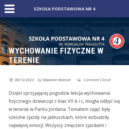
SZKOŁA PODSTAWOWA NR 4
Skip
to
content
WYCHOWANIE FIZYCZNE W
TERENIE
08/12/2023
by
Sławomir Mamoń
Comment Closed
Dzięki sprzyjającej pogodzie lekcja wychowania
fizycznego dziewcząt z klas VII b i c, mogła odbyć się
w terenie w Parku Jordana.
Tematem zajęć były
szkolne zjazdy na jabłuszkach, które wzbudziły
najwięcej emocji. Wszyscy zmęczeni zjazdami i