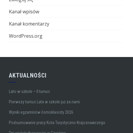
Kanał wpisów
Kanał komentarzy
WordPress.org
AKTUALNOŚCI
Lato w szkole – II turnus
Pierwszy turnus Lata w szkole już za nami
Wyniki egzaminów ósmoklasisty 2026
Podsumowanie pracy Koła Turystyczno-Krajoznawczego