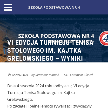
SZKOŁA PODSTAWOWA NR 4
Skip
to
content
VI EDYCJA TURNIEJU TENISA
STOŁOWEGO IM. KAJTKA
GRELOWSKIEGO – WYNIKI
05/01/2024
by
Sławomir Mamoń
Comment Closed
Dnia 4 stycznia 2024 roku odbyła się VI edycja
Turnieju Tenisa Stołowego im. Kajtka
Grelowskiego.
Po zaciętej i pełnej emocji rywalizacji zwyciężyły