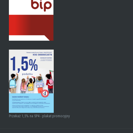
Przekaż 1,5% na SP4 - plakat promocyjny