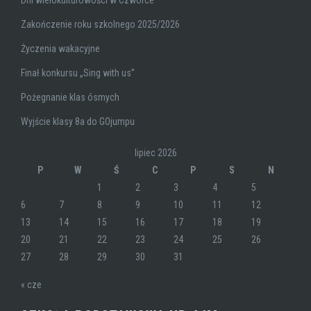
Dni wielokulturowości w Czwórce
Zakończenie roku szkolnego 2025/2026
Życzenia wakacyjne
Finał konkursu „Sing with us”
Pożegnanie klas ósmych
Wyjście klasy 8a do GOjumpu
lipiec 2026
P
W
Ś
C
P
S
N
1
2
3
4
5
6
7
8
9
10
11
12
13
14
15
16
17
18
19
20
21
22
23
24
25
26
27
28
29
30
31
« cze