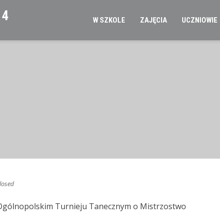
 4
W SZKOLE
ZAJĘCIA
UCZNIOWIE
losed
w Ogólnopolskim Turnieju Tanecznym o Mistrzostwo