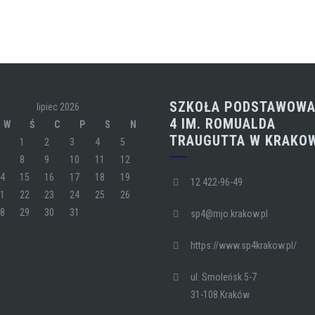
SZKOŁA PODSTAWOWA
lipiec 2026
4 IM. ROMUALDA
W
Ś
C
P
S
N
TRAUGUTTA W KRAKO
1
2
3
4
5
7
8
9
10
11
12
14
15
16
17
18
19
12 422-96-49
21
22
23
24
25
26
28
29
30
31
sp4@mjo.krakow.pl
https://www.sp4krakow.pl/
ul. Smoleńsk 5-7
31-108 Kraków