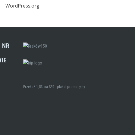
WordPress.org
 NR
WIE
Przekaż 1,5% na SP4 - plakat promocyjny