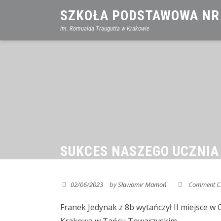
Skip
SZKOŁA PODSTAWOWA NR
to
im. Romualda Traugutta w Krakowie
content
SUKCES NASZEGO UCZNIA
02/06/2023
by
Sławomir Mamoń
Comment C
Franek Jedynak z 8b wytańczył II miejsce 