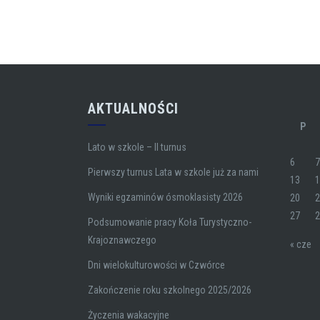
AKTUALNOŚCI
P
Lato w szkole – II turnus
6
Pierwszy turnus Lata w szkole już za nami
13
Wyniki egzaminów ósmoklasisty 2026
20
27
Podsumowanie pracy Koła Turystyczno-
Krajoznawczego
« cze
Dni wielokulturowości w Czwórce
Zakończenie roku szkolnego 2025/2026
Życzenia wakacyjne