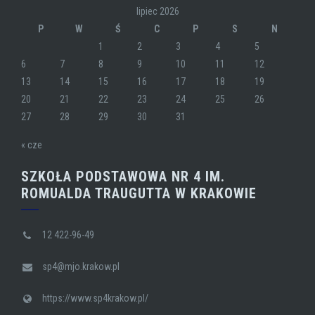
lipiec 2026
P
W
Ś
C
P
S
N
1
2
3
4
5
6
7
8
9
10
11
12
13
14
15
16
17
18
19
20
21
22
23
24
25
26
27
28
29
30
31
« cze
SZKOŁA PODSTAWOWA NR 4 IM.
ROMUALDA TRAUGUTTA W KRAKOWIE
12 422-96-49
sp4@mjo.krakow.pl
https://www.sp4krakow.pl/