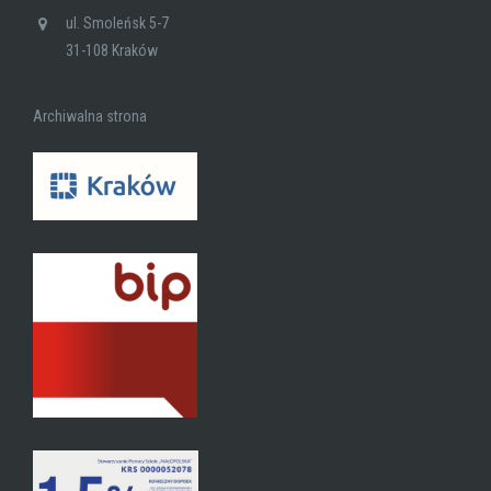
ul. Smoleńsk 5-7
31-108 Kraków
Archiwalna strona