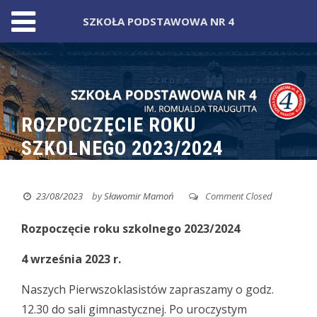
SZKOŁA PODSTAWOWA NR 4
Skip
to
content
ROZPOCZĘCIE ROKU
SZKOLNEGO 2023/2024
23/08/2023
by
Sławomir Mamoń
Comment Closed
Rozpoczęcie roku szkolnego 2023/2024
4 września 2023 r.
Naszych Pierwszoklasistów zapraszamy o godz.
12.30 do sali gimnastycznej. Po uroczystym