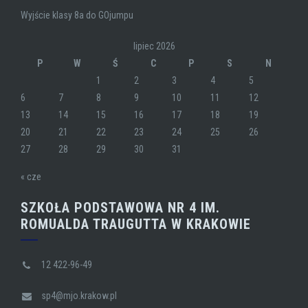
Wyjście klasy 8a do GOjumpu
lipiec 2026
P
W
Ś
C
P
S
N
1
2
3
4
5
6
7
8
9
10
11
12
13
14
15
16
17
18
19
20
21
22
23
24
25
26
27
28
29
30
31
« cze
SZKOŁA PODSTAWOWA NR 4 IM.
ROMUALDA TRAUGUTTA W KRAKOWIE
12 422-96-49
sp4@mjo.krakow.pl