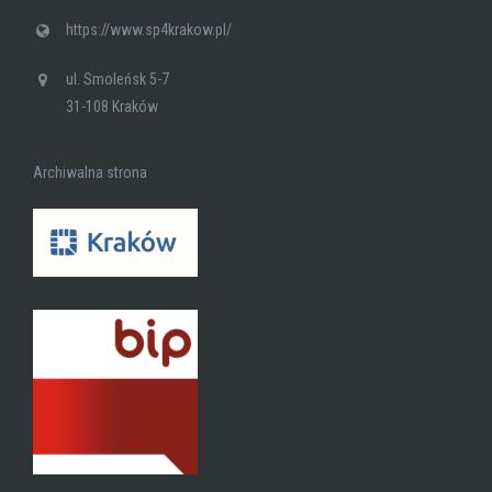
https://www.sp4krakow.pl/
ul. Smoleńsk 5-7
31-108 Kraków
Archiwalna strona