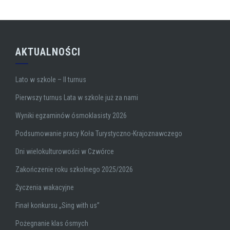
AKTUALNOŚCI
Lato w szkole – II turnus
Pierwszy turnus Lata w szkole już za nami
Wyniki egzaminów ósmoklasisty 2026
Podsumowanie pracy Koła Turystyczno-Krajoznawczego
Dni wielokulturowości w Czwórce
Zakończenie roku szkolnego 2025/2026
Życzenia wakacyjne
Finał konkursu „Sing with us”
Pożegnanie klas ósmych