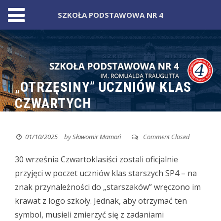
SZKOŁA PODSTAWOWA NR 4
Skip
to
content
„OTRZĘSINY” UCZNIÓW KLAS
CZWARTYCH
01/10/2025
by
Sławomir Mamoń
Comment Closed
30 września Czwartoklasiści zostali oficjalnie
przyjęci w poczet uczniów klas starszych SP4
– na
znak przynależności do „starszaków” wręczono im
krawat z logo szkoły. Jednak, aby otrzymać ten
symbol, musieli zmierzyć się z zadaniami