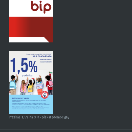
Przekaż 1,5% na SP4 - plakat promocyjny