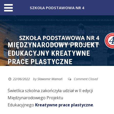
SZKOŁA PODSTAWOWA NR 4
Skip
to
content
MIĘDZYNARODOWY PROJEKT
EDUKACYJNY KREATYWNE
PRACE PLASTYCZNE
22/06/2022
by
Sławomir Mamoń
Comment Closed
Świetlica szkolna zakończyła udział w II edycji
Międzynarodowego Projektu
Edukacyjnego
Kreatywne prace plastyczne
.