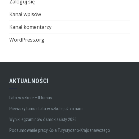
Zaloguj się
Kanał wpisów
Kanał komentarzy
WordPress.org
AKTUALNOŚCI
Lato w szkole – II turnus
Pierwszy turnus Lata w szkole już za nami
Wyniki egzaminów ósmoklasisty 2026
Podsumowanie pracy Koła Turystyczno-Krajoznawczego