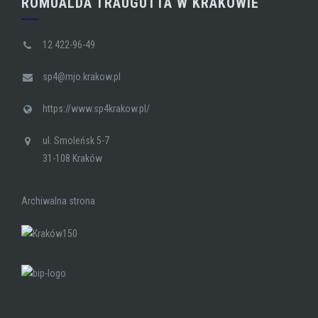
ROMUALDA TRAUGUTTA W KRAKOWIE
12 422-96-49
sp4@mjo.krakow.pl
https://www.sp4krakow.pl/
ul. Smoleńsk 5-7
31-108 Kraków
Archiwalna strona