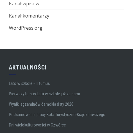
Kanał wpisów
Kanał komentarzy
WordPress.org
AKTUALNOŚCI
Lato w szkole – II turnus
Pierwszy turnus Lata w szkole już za nami
Wyniki egzaminów ósmoklasisty 2026
Podsumowanie pracy Koła Turystyczno-Krajoznawczego
Dni wielokulturowości w Czwórce