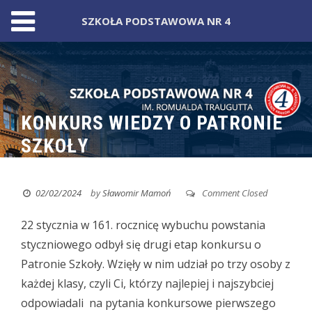
SZKOŁA PODSTAWOWA NR 4
Skip
to
content
KONKURS WIEDZY O PATRONIE
SZKOŁY
02/02/2024
by
Sławomir Mamoń
Comment Closed
22 stycznia w 161. rocznicę wybuchu powstania
styczniowego odbył się drugi etap konkursu o
Patronie Szkoły.
Wzięły w nim udział po trzy osoby z
każdej klasy, czyli Ci, którzy najlepiej i najszybciej
odpowiadali na pytania konkursowe pierwszego