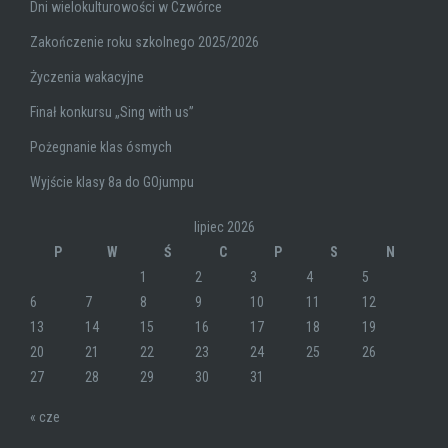
Dni wielokulturowości w Czwórce
Zakończenie roku szkolnego 2025/2026
Życzenia wakacyjne
Finał konkursu „Sing with us”
Pożegnanie klas ósmych
Wyjście klasy 8a do GOjumpu
lipiec 2026
P
W
Ś
C
P
S
N
1
2
3
4
5
6
7
8
9
10
11
12
13
14
15
16
17
18
19
20
21
22
23
24
25
26
27
28
29
30
31
« cze