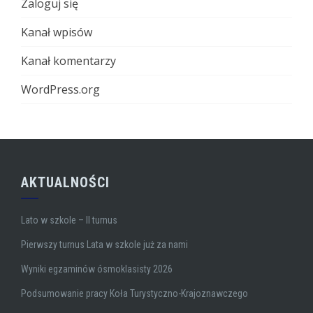
Zaloguj się
Kanał wpisów
Kanał komentarzy
WordPress.org
AKTUALNOŚCI
Lato w szkole – II turnus
Pierwszy turnus Lata w szkole już za nami
Wyniki egzaminów ósmoklasisty 2026
Podsumowanie pracy Koła Turystyczno-Krajoznawczego