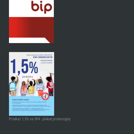
Przekaż 1,5% na SP4 - plakat promocyjny