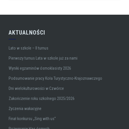
AKTUALNOŚCI
Lato w szkole – II turnus
Pierwszy turnus Lata w szkole już za nami
Wyniki egzaminów ósmoklasisty 2026
Podsumowanie pracy Koła Turystyczno-Krajoznawczego
Dni wielokulturowości w Czwórce
Zakończenie roku szkolnego 2025/2026
Życzenia wakacyjne
Finał konkursu „Sing with us”
Pożegnanie klas ósmych