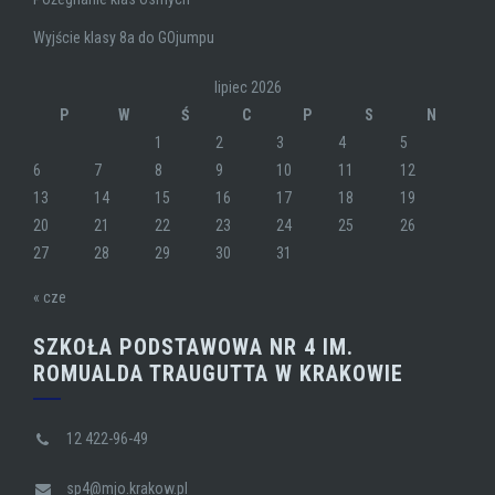
Wyjście klasy 8a do GOjumpu
lipiec 2026
P
W
Ś
C
P
S
N
1
2
3
4
5
6
7
8
9
10
11
12
13
14
15
16
17
18
19
20
21
22
23
24
25
26
27
28
29
30
31
« cze
SZKOŁA PODSTAWOWA NR 4 IM.
ROMUALDA TRAUGUTTA W KRAKOWIE
12 422-96-49
sp4@mjo.krakow.pl