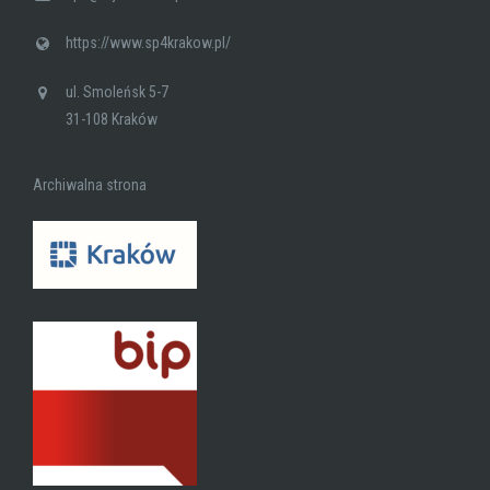
https://www.sp4krakow.pl/
ul. Smoleńsk 5-7
31-108 Kraków
Archiwalna strona