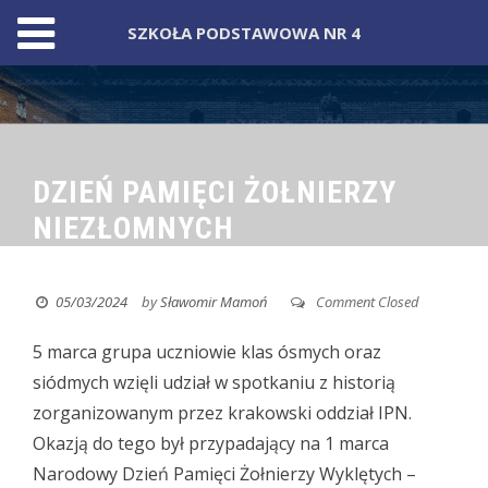
SZKOŁA PODSTAWOWA NR 4
Skip
to
content
DZIEŃ PAMIĘCI ŻOŁNIERZY
NIEZŁOMNYCH
05/03/2024
by
Sławomir Mamoń
Comment Closed
5 marca grupa uczniowie klas ósmych oraz
siódmych wzięli udział w spotkaniu z historią
zorganizowanym przez krakowski oddział IPN.
Okazją do tego był przypadający na 1 marca
Narodowy Dzień Pamięci Żołnierzy Wyklętych –