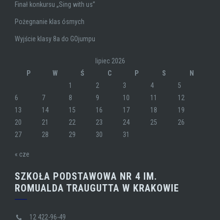
Finał konkursu „Sing with us”
Pożegnanie klas ósmych
Wyjście klasy 8a do GOjumpu
lipiec 2026
P
W
Ś
C
P
S
N
1
2
3
4
5
6
7
8
9
10
11
12
13
14
15
16
17
18
19
20
21
22
23
24
25
26
27
28
29
30
31
« cze
SZKOŁA PODSTAWOWA NR 4 IM.
ROMUALDA TRAUGUTTA W KRAKOWIE
12 422-96-49