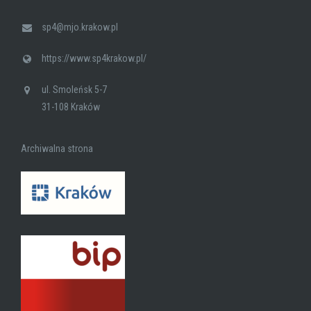
sp4@mjo.krakow.pl
https://www.sp4krakow.pl/
ul. Smoleńsk 5-7
31-108 Kraków
Archiwalna strona