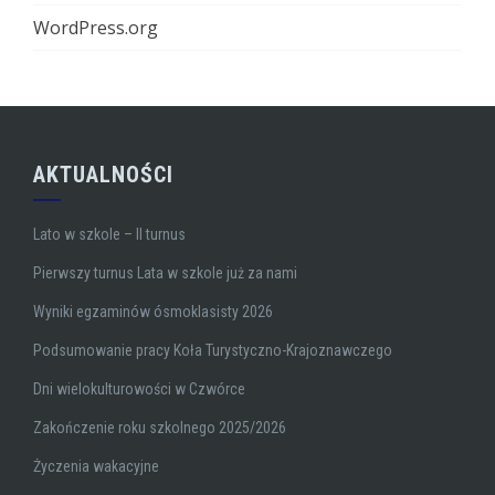
WordPress.org
AKTUALNOŚCI
Lato w szkole – II turnus
Pierwszy turnus Lata w szkole już za nami
Wyniki egzaminów ósmoklasisty 2026
Podsumowanie pracy Koła Turystyczno-Krajoznawczego
Dni wielokulturowości w Czwórce
Zakończenie roku szkolnego 2025/2026
Życzenia wakacyjne