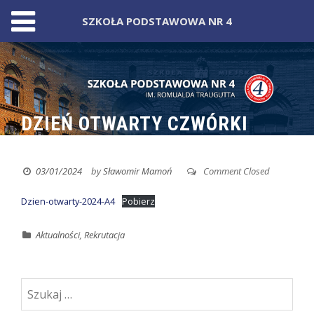
SZKOŁA PODSTAWOWA NR 4
Skip
to
content
DZIEŃ OTWARTY CZWÓRKI
03/01/2024
by
Sławomir Mamoń
Comment Closed
Dzien-otwarty-2024-A4
Pobierz
Aktualności
,
Rekrutacja
Szukaj: