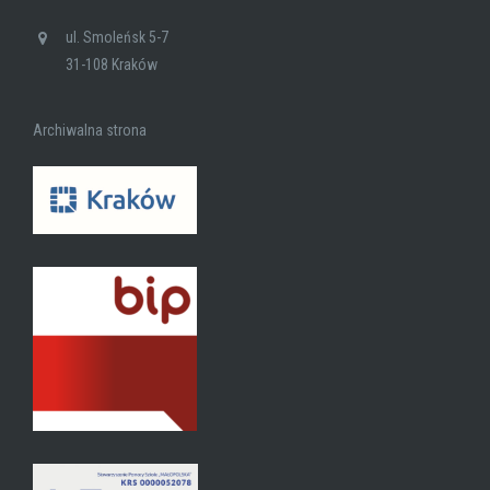
ul. Smoleńsk 5-7
31-108 Kraków
Archiwalna strona