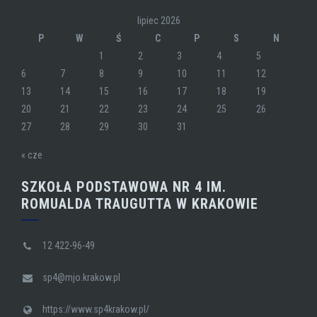
lipiec 2026
P
W
Ś
C
P
S
N
1
2
3
4
5
6
7
8
9
10
11
12
13
14
15
16
17
18
19
20
21
22
23
24
25
26
27
28
29
30
31
« cze
SZKOŁA PODSTAWOWA NR 4 IM.
ROMUALDA TRAUGUTTA W KRAKOWIE
12 422-96-49
sp4@mjo.krakow.pl
https://www.sp4krakow.pl/