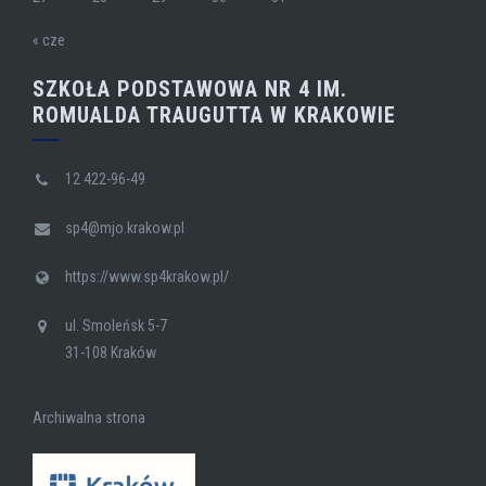
« cze
SZKOŁA PODSTAWOWA NR 4 IM.
ROMUALDA TRAUGUTTA W KRAKOWIE
12 422-96-49
sp4@mjo.krakow.pl
https://www.sp4krakow.pl/
ul. Smoleńsk 5-7
31-108 Kraków
Archiwalna strona