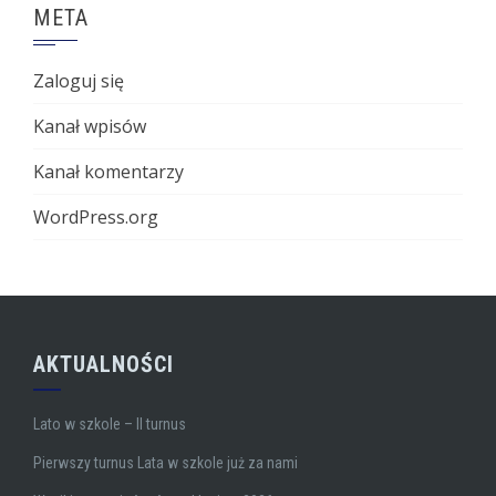
META
Zaloguj się
Kanał wpisów
Kanał komentarzy
WordPress.org
AKTUALNOŚCI
Lato w szkole – II turnus
Pierwszy turnus Lata w szkole już za nami