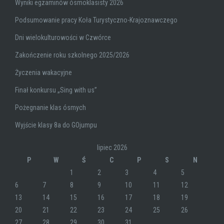
Wyniki egzaminów ósmoklasisty 2026
Podsumowanie pracy Koła Turystyczno-Krajoznawczego
Dni wielokulturowości w Czwórce
Zakończenie roku szkolnego 2025/2026
Życzenia wakacyjne
Finał konkursu „Sing with us”
Pożegnanie klas ósmych
Wyjście klasy 8a do GOjumpu
lipiec 2026
P
W
Ś
C
P
S
N
1
2
3
4
5
6
7
8
9
10
11
12
13
14
15
16
17
18
19
20
21
22
23
24
25
26
27
28
29
30
31