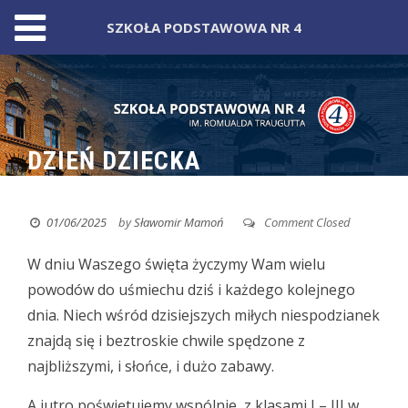
SZKOŁA PODSTAWOWA NR 4
Skip
to
content
DZIEŃ DZIECKA
01/06/2025
by
Sławomir Mamoń
Comment Closed
W dniu Waszego święta życzymy Wam wielu
powodów do uśmiechu dziś i każdego kolejnego
dnia.
Niech wśród dzisiejszych miłych niespodzianek
znajdą się i beztroskie chwile spędzone z
najbliższymi, i słońce, i dużo zabawy.
A jutro poświętujemy wspólnie, z klasami I – III w