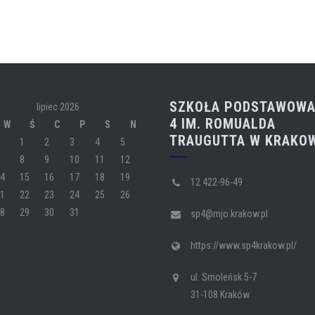
SZKOŁA PODSTAWOWA
lipiec 2026
4 IM. ROMUALDA
W
Ś
C
P
S
N
TRAUGUTTA W KRAKO
1
2
3
4
5
7
8
9
10
11
12
14
15
16
17
18
19
12 422-96-49
21
22
23
24
25
26
28
29
30
31
sp4@mjo.krakow.pl
https://www.sp4krakow.pl/
ul. Smoleńsk 5-7
31-108 Kraków