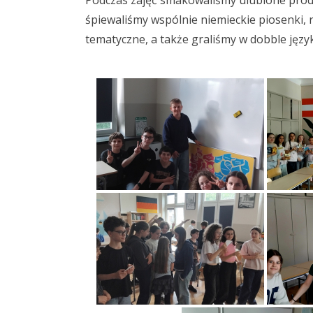
Podczas zajęć smakowaliśmy ulubione produ
śpiewaliśmy wspólnie niemieckie piosenki, 
tematyczne, a także graliśmy w dobble języ