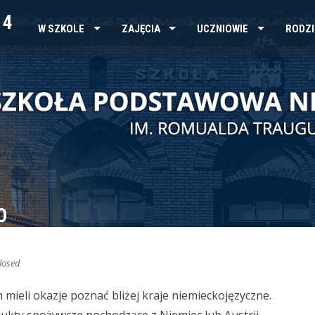
 4
W SZKOLE
ZAJĘCIA
UCZNIOWIE
RODZI
O
losed
mieli okazje poznać bliżej kraje niemieckojęzyczne.