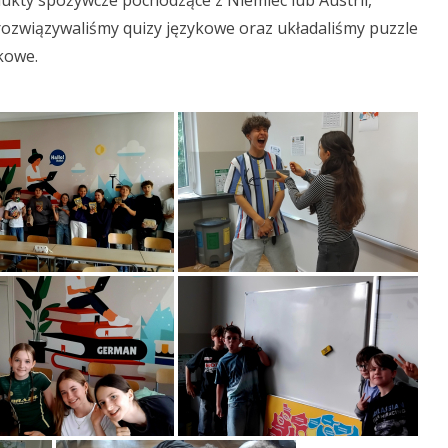
kty spożywcze pochodzące z Niemiec lub Austrii,
rozwiązywaliśmy quizy językowe oraz układaliśmy puzzle
kowe.