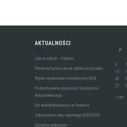
AKTUALNOŚCI
P
Lato w szkole – II turnus
6
Pierwszy turnus Lata w szkole już za nami
13
Wyniki egzaminów ósmoklasisty 2026
20
27
Podsumowanie pracy Koła Turystyczno-
Krajoznawczego
« cze
Dni wielokulturowości w Czwórce
Zakończenie roku szkolnego 2025/2026
Życzenia wakacyjne