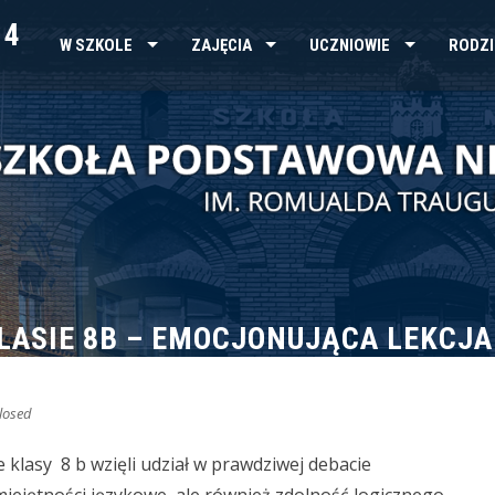
 4
W SZKOLE
ZAJĘCIA
UCZNIOWIE
RODZI
LASIE 8B – EMOCJONUJĄCA LEKCJA
losed
e klasy 8 b wzięli udział w prawdziwej debacie