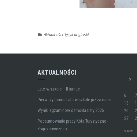
Aktualności
,
Język angielski
AKTUALNOŚCI
P
Lato w szkole – II turnus
6
Pierwszy turnus Lata w szkole już za nami
13
Wyniki egzaminów ósmoklasisty 2026
20
27
Podsumowanie pracy Koła Turystyczno-
Krajoznawczego
« cze