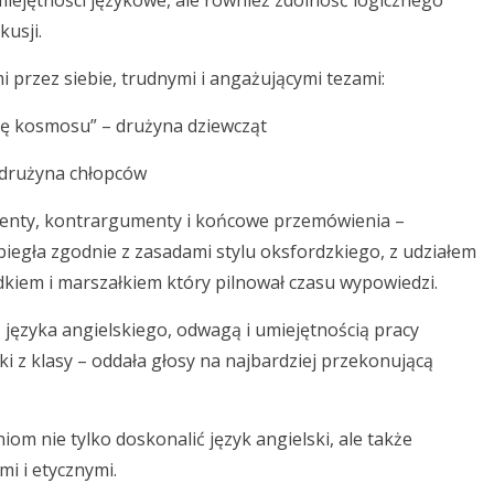
miejętności językowe, ale również zdolność logicznego
kusji.
i przez siebie, trudnymi i angażującymi tezami:
ję kosmosu” – drużyna dziewcząt
 drużyna chłopców
menty, kontrargumenty i końcowe przemówienia –
iegła zgodnie z zasadami stylu oksfordzkiego, z udziałem
kiem i marszałkiem który pilnował czasu wypowiedzi.
 języka angielskiego, odwagą i umiejętnością pracy
ki z klasy – oddała głosy na najbardziej przekonującą
om nie tylko doskonalić język angielski, ale także
i i etycznymi.