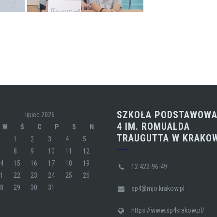
SZKOŁA PODSTAWOWA
lipiec 2026
4 IM. ROMUALDA
W
Ś
C
P
S
N
TRAUGUTTA W KRAKO
1
2
3
4
5
7
8
9
10
11
12
14
15
16
17
18
19
12 422-96-49
21
22
23
24
25
26
28
29
30
31
sp4@mjo.krakow.pl
https://www.sp4krakow.pl/