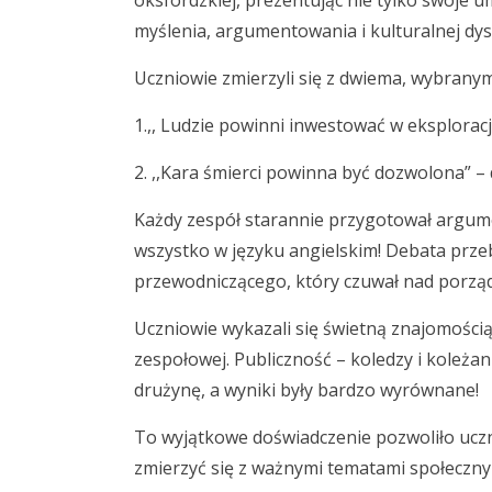
oksfordzkiej,
prezentując nie tylko swoje u
myślenia, argumentowania i kulturalnej dys
Uczniowie zmierzyli się z dwiema, wybranym
1
.,,
Ludzie powinni inwestować w eksplorac
2
. ,,
Kara śmierci powinna być dozwolona” –
Każdy zespół starannie przygotował argu
wszystko w języku angielskim! Debata przeb
przewodniczącego, który czuwał nad porząd
Uczniowie wykazali się świetną znajomością
zespołowej. Publiczność – koledzy i koleżan
drużynę, a wyniki były bardzo wyrównane!
To wyjątkowe doświadczenie pozwoliło uczni
zmierzyć się z ważnymi tematami społecznym