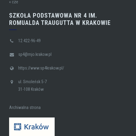
« cze
SZKOŁA PODSTAWOWA NR 4 IM.
ROMUALDA TRAUGUTTA W KRAKOWIE
12 422-96-49
sp4@mjo.krakow.pl
https://www.sp4krakow.pl/
ul. Smoleńsk 5-7
31-108 Kraków
Archiwalna strona