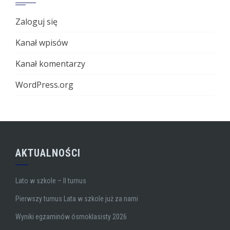
Zaloguj się
Kanał wpisów
Kanał komentarzy
WordPress.org
AKTUALNOŚCI
Lato w szkole – II turnus
Pierwszy turnus Lata w szkole już za nami
Wyniki egzaminów ósmoklasisty 2026