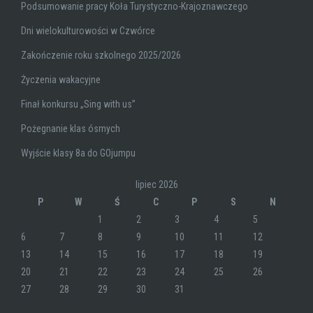
Podsumowanie pracy Koła Turystyczno-Krajoznawczego
Dni wielokulturowości w Czwórce
Zakończenie roku szkolnego 2025/2026
Życzenia wakacyjne
Finał konkursu „Sing with us”
Pożegnanie klas ósmych
Wyjście klasy 8a do GOjumpu
lipiec 2026
P
W
Ś
C
P
S
N
1
2
3
4
5
6
7
8
9
10
11
12
13
14
15
16
17
18
19
20
21
22
23
24
25
26
27
28
29
30
31