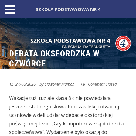
SZKOŁA PODSTAWOWA NR 4
Skip
to
content
DEBATA OKSFORDZKA W
CZWÓRCE
24/06/2026
by
Sławomir Mamoń
Comment Closed
Wakacje tuż, tuż ale klasa 8 c nie powiedziała
jeszcze ostatniego słowa.
Podczas lekcji otwartej
uczniowie wzięli udział w debacie oksfordzkiej
poświęconej tezie: „Gry komputerowe są dobre dla
społeczeństwa”. Wydarzenie było okazją do