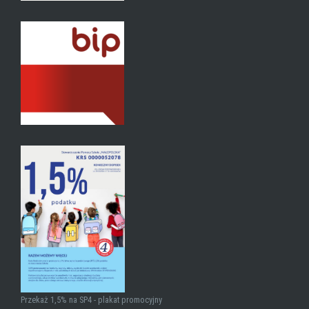
Przekaż 1,5% na SP4 - plakat promocyjny