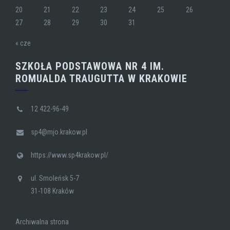
20
21
22
23
24
25
26
27
28
29
30
31
« cze
SZKOŁA PODSTAWOWA NR 4 IM.
ROMUALDA TRAUGUTTA W KRAKOWIE
12 422-96-49
sp4@mjo.krakow.pl
https://www.sp4krakow.pl/
ul. Smoleńsk 5-7
31-108 Kraków
Archiwalna strona