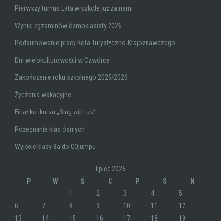
Pierwszy turnus Lata w szkole już za nami
Wyniki egzaminów ósmoklasisty 2026
Podsumowanie pracy Koła Turystyczno-Krajoznawczego
Dni wielokulturowości w Czwórce
Zakończenie roku szkolnego 2025/2026
Życzenia wakacyjne
Finał konkursu „Sing with us”
Pożegnanie klas ósmych
Wyjście klasy 8a do GOjumpu
lipiec 2026
P
W
Ś
C
P
S
N
1
2
3
4
5
6
7
8
9
10
11
12
13
14
15
16
17
18
19