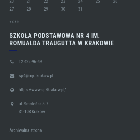
20
21
22
23
24
25
26
27
28
29
30
31
« cze
SZKOŁA PODSTAWOWA NR 4 IM.
ROMUALDA TRAUGUTTA W KRAKOWIE
12 422-96-49
sp4@mjo.krakow.pl
https://www.sp4krakow.pl/
ul. Smoleńsk 5-7
31-108 Kraków
Archiwalna strona