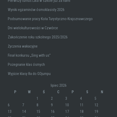
Pierwszy turnus Lata w szkole już za nami
Wyniki egzaminów ósmoklasisty 2026
Podsumowanie pracy Koła Turystyczno-Krajoznawczego
Dni wielokulturowości w Czwórce
Zakończenie roku szkolnego 2025/2026
Życzenia wakacyjne
Finał konkursu „Sing with us”
Pożegnanie klas ósmych
Wyjście klasy 8a do GOjumpu
lipiec 2026
P
W
Ś
C
P
S
N
1
2
3
4
5
6
7
8
9
10
11
12
13
14
15
16
17
18
19