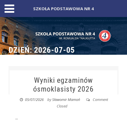
SZKOŁA PODSTAWOWA NR 4
Skip
to
content
DZIEŃ:
2026-07-05
Wyniki egzaminów
ósmoklasisty 2026
05/07/2026
by
Sławomir Mamoń
Comment
Closed
...