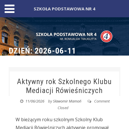
SZKOŁA PODSTAWOWA NR 4
Skip
to
content
DZIEŃ:
2026-06-11
Aktywny rok Szkolnego Klubu
Mediacji Rówieśniczych
11/06/2026
by
Sławomir Mamoń
Comment
Closed
W bieżącym roku szkolnym Szkolny Klub
Mediacji Rówieśniczych aktywnie promował