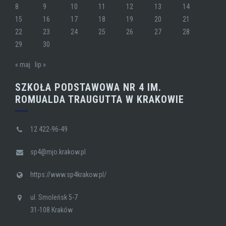
8
9
10
11
12
13
14
15
16
17
18
19
20
21
22
23
24
25
26
27
28
29
30
« maj
lip »
SZKOŁA PODSTAWOWA NR 4 IM.
ROMUALDA TRAUGUTTA W KRAKOWIE
12 422-96-49
sp4@mjo.krakow.pl
https://www.sp4krakow.pl/
ul. Smoleńsk 5-7
31-108 Kraków