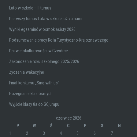
Lato w szkole – II turnus
Pierwszy turnus Lata w szkole już za nami
Wyniki egzaminów ósmoklasisty 2026
Podsumowanie pracy Koła Turystyczno-Krajoznawczego
Dni wielokulturowości w Czwórce
Zakończenie roku szkolnego 2025/2026
Życzenia wakacyjne
Finał konkursu „Sing with us”
Pożegnanie klas ósmych
Wyjście klasy 8a do GOjumpu
czerwiec 2026
P
W
Ś
C
P
S
N
1
2
3
4
5
6
7