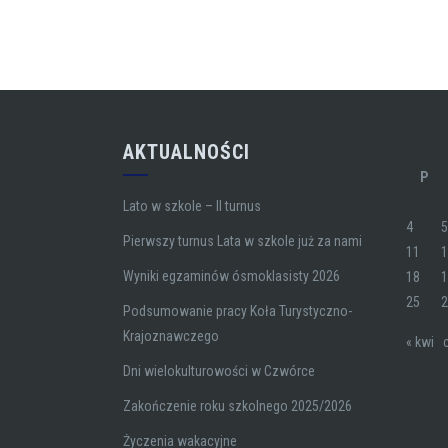
AKTUALNOŚCI
P
Lato w szkole – II turnus
4
Pierwszy turnus Lata w szkole już za nami
11
Wyniki egzaminów ósmoklasisty 2026
18
25
Podsumowanie pracy Koła Turystyczno-
Krajoznawczego
« kwi
Dni wielokulturowości w Czwórce
Zakończenie roku szkolnego 2025/2026
Życzenia wakacyjne