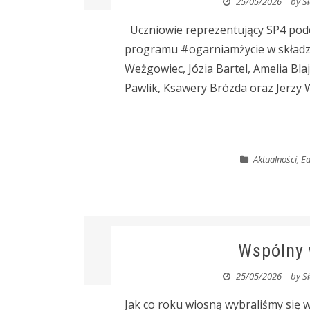
25/05/2026
by
S
Uczniowie reprezentujący SP4 pod
programu #ogarniamżycie w składzi
Weżgowiec, Józia Bartel, Amelia Bla
Pawlik, Ksawery Brózda oraz Jerzy Wie
Aktualności
,
Ed
Wspólny 
25/05/2026
by
S
Jak co roku wiosną wybraliśmy się w 