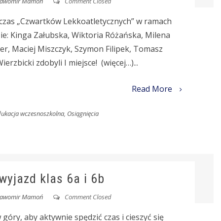
ławomir Mamoń
Comment Closed
czas „Czwartków Lekkoatletycznych” w ramach
e: Kinga Załubska, Wiktoria Różańska, Milena
jer, Maciej Miszczyk, Szymon Filipek, Tomasz
rzbicki zdobyli I miejsce! (więcej…)...
Read More
ukacja wczesnoszkolna
,
Osiągnięcia
wyjazd klas 6a i 6b
ławomir Mamoń
Comment Closed
góry, aby aktywnie spędzić czas i cieszyć się