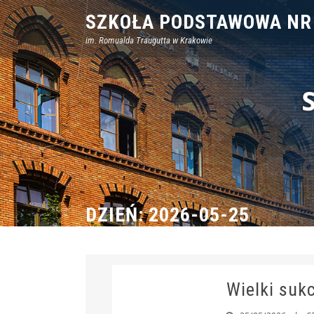
Skip
SZKOŁA PODSTAWOWA NR
to
im. Romualda Traugutta w Krakowie
content
DZIEŃ:
2026-05-25
Wielki suk