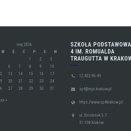
SZKOŁA PODSTAWOWA
maj 2026
4 IM. ROMUALDA
W
Ś
C
P
S
N
TRAUGUTTA W KRAKO
1
2
3
5
6
7
8
9
10
12
13
14
15
16
17
12 422-96-49
19
20
21
22
23
24
26
27
28
29
30
31
sp4@mjo.krakow.pl
cze »
https://www.sp4krakow.pl/
ul. Smoleńsk 5-7
31-108 Kraków