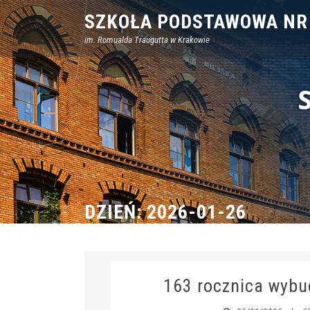
Skip
SZKOŁA PODSTAWOWA NR
to
im. Romualda Traugutta w Krakowie
content
DZIEŃ:
2026-01-26
163 rocznica wybu