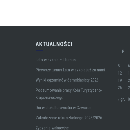
AKTUALNOŚCI
P
Lato w szkole – II turnus
5
Pierwszy turnus Lata w szkole już za nami
12
Wyniki egzaminów ósmoklasisty 2026
19
26
Podsumowanie pracy Koła Turystyczno-
Krajoznawczego
« gru
l
Dni wielokulturowości w Czwórce
Zakończenie roku szkolnego 2025/2026
Życzenia wakacyjne