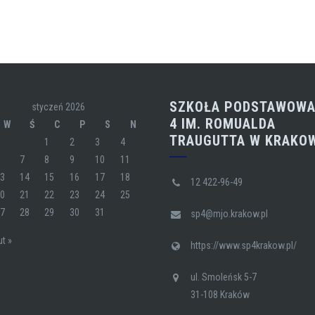
SZKOŁA PODSTAWOWA
styczeń 2026
4 IM. ROMUALDA
W
Ś
C
P
S
N
TRAUGUTTA W KRAKO
1
2
3
4
6
7
8
9
10
11
13
14
15
16
17
18
12 422-96-49
20
21
22
23
24
25
27
28
29
30
31
sp4@mjo.krakow.pl
ut »
https://www.sp4krakow.pl/
ul. Smoleńsk 5-7
31-108 Kraków