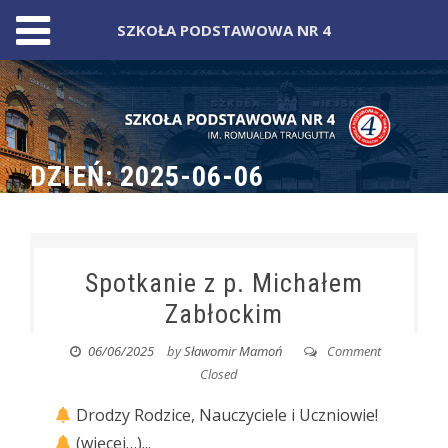
SZKOŁA PODSTAWOWA NR 4
Skip
to
content
DZIEŃ:
2025-06-06
Spotkanie z p. Michałem
Zabłockim
06/06/2025
by
Sławomir Mamoń
Comment
Closed
Drodzy Rodzice, Nauczyciele i Uczniowie!
(więcej…)...