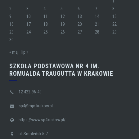
1
2
3
4
5
6
7
8
9
10
11
12
13
14
15
16
17
18
19
20
21
22
23
24
25
26
27
28
29
30
« maj
lip »
SZKOŁA PODSTAWOWA NR 4 IM.
ROMUALDA TRAUGUTTA W KRAKOWIE
12 422-96-49
sp4@mjo.krakow.pl
https://www.sp4krakow.pl/
ul. Smoleńsk 5-7