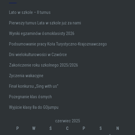
Lato w szkole – II turnus
Pierwszy turnus Lata w szkole już za nami
Wyniki egzaminów ósmoklasisty 2026
Podsumowanie pracy Koła Turystyczno-Krajoznawczego
Dni wielokulturowości w Czwórce
Zakończenie roku szkolnego 2025/2026
Życzenia wakacyjne
Finał konkursu „Sing with us”
Pożegnanie klas ósmych
Wyjście klasy 8a do GOjumpu
czerwiec 2025
P
W
Ś
C
P
S
N